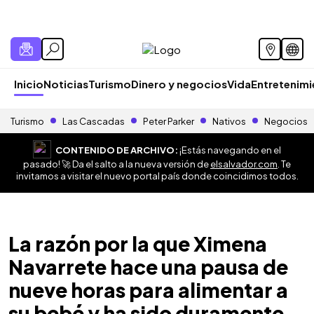
Inicio
Noticias
Turismo
Dinero y negocios
Vida
Entretenim
Turismo
Las Cascadas
Peter Parker
Nativos
Negocios
CONTENIDO DE ARCHIVO:
¡Estás navegando en el
pasado! 🚀 Da el salto a la nueva versión de
elsalvador.com
. Te
invitamos a visitar el nuevo portal país donde coincidimos todos.
La razón por la que Ximena
Navarrete hace una pausa de
nueve horas para alimentar a
su bebé y ha sido duramente