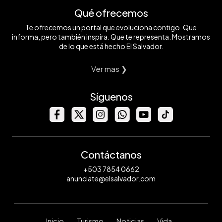
Qué ofrecemos
Te ofrecemos un portal que evoluciona contigo. Que
informa, pero también inspira. Que te representa. Mostramos
de lo que está hecho El Salvador.
Ver mas ❯
Síguenos
Contáctanos
+503 7854 0662
anunciate@elsalvador.com
Inicio
Turismo
Noticias
Vida