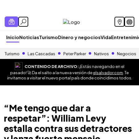
Inicio
Noticias
Turismo
Dinero y negocios
Vida
Entretenim
Turismo
Las Cascadas
Peter Parker
Nativos
Negocios
CONTENIDO DE ARCHIVO:
¡Estás navegando en el
pasado! 🚀 Da el salto a la nueva versión de
elsalvador.com
. Te
invitamos a visitar el nuevo portal país donde coincidimos todos.
“Me tengo que dar a
respetar”: William Levy
estalla contra sus detractores
y lanza fuerte mensaje