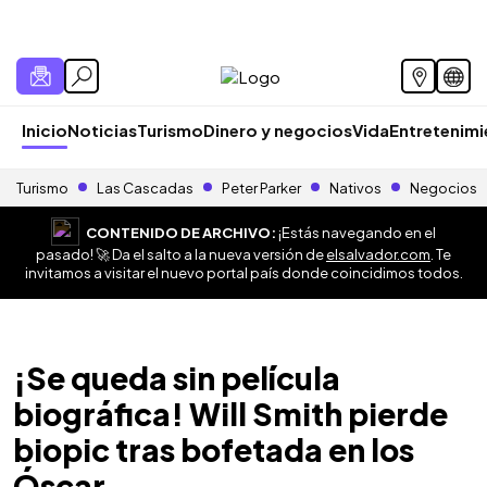
Inicio
Noticias
Turismo
Dinero y negocios
Vida
Entretenim
Turismo
Las Cascadas
Peter Parker
Nativos
Negocios
CONTENIDO DE ARCHIVO:
¡Estás navegando en el
pasado! 🚀 Da el salto a la nueva versión de
elsalvador.com
. Te
invitamos a visitar el nuevo portal país donde coincidimos todos.
¡Se queda sin película
biográfica! Will Smith pierde
biopic tras bofetada en los
Óscar