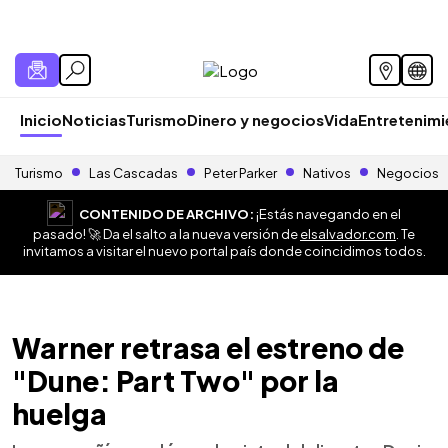
Inicio
Noticias
Turismo
Dinero y negocios
Vida
Entretenim
Turismo
Las Cascadas
Peter Parker
Nativos
Negocios
CONTENIDO DE ARCHIVO:
¡Estás navegando en el
pasado! 🚀 Da el salto a la nueva versión de
elsalvador.com
. Te
invitamos a visitar el nuevo portal país donde coincidimos todos.
Warner retrasa el estreno de
"Dune: Part Two" por la
huelga