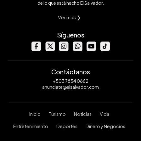
de lo que está hecho El Salvador.
Ver mas ❯
Síguenos
Contáctanos
+503 7854 0662
anunciate@elsalvador.com
Inicio
Turismo
Noticias
Vida
Entretenimiento
Deportes
Dinero y Negocios