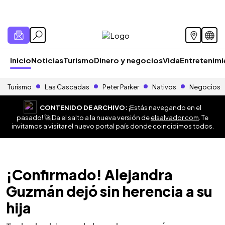
Inicio
Noticias
Turismo
Dinero y negocios
Vida
Entretenim
Turismo
Las Cascadas
Peter Parker
Nativos
Negocios
CONTENIDO DE ARCHIVO:
¡Estás navegando en el
pasado! 🚀 Da el salto a la nueva versión de
elsalvador.com
. Te
invitamos a visitar el nuevo portal país donde coincidimos todos.
¡Confirmado! Alejandra
Guzmán dejó sin herencia a su
hija