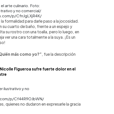
l arte culinario. Foto:
trativo y no comercial/
m.com/p/CfnJgLXjR4K/
 la formalidad para darle paso a la jocosidad.
en su cuarto de baño, frente a un espejo y
ulta su rostro con una toalla, pero lo luego, en
a ver una cara totalmente a la suya. ¡Es un
oso!
¿Quién más como yo?”
, fue la descripción
colle Figueroa sufre fuerte dolor en el
ntre
 ilustrativo y no
m.com/p/Cf44R9OJbWN/
es, quienes no dudaron en expresarle la gracia