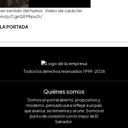
buen sentido del humor. Video de carácter
m.com/p/CgnQEMrpu2r/
 LA PORTADA
Todos los derechos reservados 1999-2026
Quiénes somos
Somos un portal abierto, propositivo y
moderno, pensado para reflejar a un país
que avanza, se reinventa y se une. Somos el
punto de conexión con lo mejor de El
Salvador.