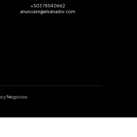
+503 7854 0662
anunciate@elsalvador.com
ro y Negocios