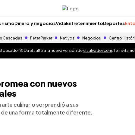
urismo
Dinero y negocios
Vida
Entretenimiento
Deportes
Ento
s Cascadas
Peter Parker
Nativos
Negocios
Centro Histór
 pasado! 🚀 Da el salto a la nueva versión de
elsalvador.com
. Te invitam
bromea con nuevos
iales
 arte culinario sorprendió a sus
 de una forma totalmente diferente.