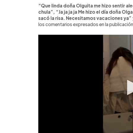
“Que linda doña Olguita me hizo sentir al
chula”, “Ja ja ja ja Me hizo el día doña Ol
sacó la risa. Necesitamos vacaciones ya”
los comentarios expresados en la publicación