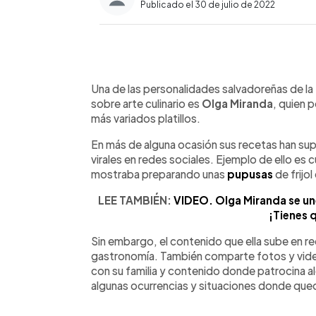
Publicado el 30 de julio de 2022
0:00
Facebook
Twitter
►
Escuchar artículo
Una de las personalidades salvadoreñas de la
sobre arte culinario es
Olga Miranda
, quien 
más variados platillos.
En más de alguna ocasión sus recetas han sup
virales en redes sociales. Ejemplo de ello es c
mostraba preparando unas
pupusas
de frijo
LEE TAMBIÉN:
VIDEO. Olga Miranda se une
¡Tienes q
Sin embargo, el contenido que ella sube en r
gastronomía. También comparte fotos y video
con su familia y contenido donde patrocina
algunas ocurrencias y situaciones donde qued