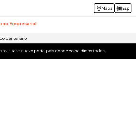
Mapa
Esp
rno Empresarial
ico Centenario
os a visitar el nuevo portal país donde coincidimos todos.