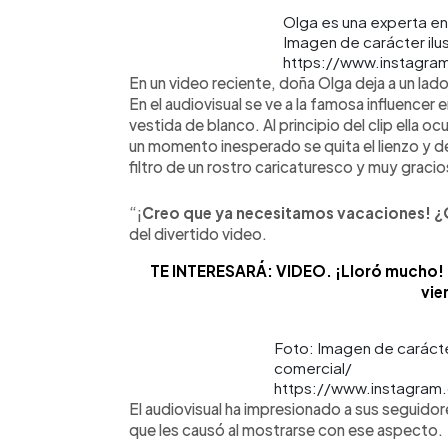
Olga es una experta en e
Imagen de carácter ilus
https://www.instagra
En un video reciente, doña Olga deja a un lado
En el audiovisual se ve a la famosa influencer 
vestida de blanco. Al principio del clip ella oc
un momento inesperado se quita el lienzo y dej
filtro de un rostro caricaturesco y muy graci
“¡
Creo que ya necesitamos vacaciones! 
del divertido video.
TE INTERESARÁ: VIDEO. ¡Lloró mucho! Ni
vie
Foto: Imagen de carácter
comercial/
https://www.instagra
El audiovisual ha impresionado a sus seguidor
que les causó al mostrarse con ese aspecto.