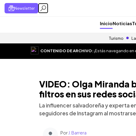
Newsletter
Inicio
Noticias
T
Turismo
La
CONTENIDO DE ARCHIVO:
¡Estás navegando en el
VIDEO: Olga Miranda 
filtros en sus redes soc
La influencer salvadoreña y experta en
seguidores de Instagram al mostrarse
Por
J. Barrera