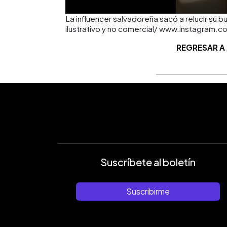
La influencer salvadoreña sacó a relucir su 
ilustrativo y no comercial/ www.instagra
REGRESAR A
Suscríbete al boletín
Suscribirme