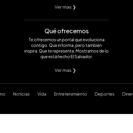
Ver mas ❯
Qué ofrecemos
Te ofrecemos un portal que evoluciona
contigo. Que informa, pero también
inspira. Que te representa. Mostramos de lo
que está hecho El Salvador.
Ver mas ❯
smo
Noticias
Vida
Entretenimiento
Deportes
Dine