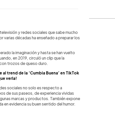
WhatsApp
Copiar link
 televisión y redes sociales que sabe mucho
por varias décadas ha enseñado a preparar los
erado la imaginación y hasta se han vuelto
uando, en 2019, circuló un clip que la
l con trozos de queso duro.
 al trend de la ‘Cumbia Buena’ en TikTok
ue verla!
edes sociales no solo es respecto a
s de sus paseos, de experiencia vividas
 algunas marcas y productos. También expone
a en evidencia su buen sentido del humor.