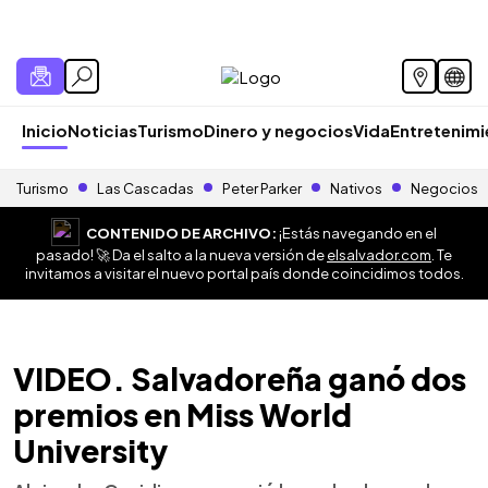
Inicio
Noticias
Turismo
Dinero y negocios
Vida
Entretenim
Turismo
Las Cascadas
Peter Parker
Nativos
Negocios
CONTENIDO DE ARCHIVO:
¡Estás navegando en el
pasado! 🚀 Da el salto a la nueva versión de
elsalvador.com
. Te
invitamos a visitar el nuevo portal país donde coincidimos todos.
VIDEO. Salvadoreña ganó dos
premios en Miss World
University