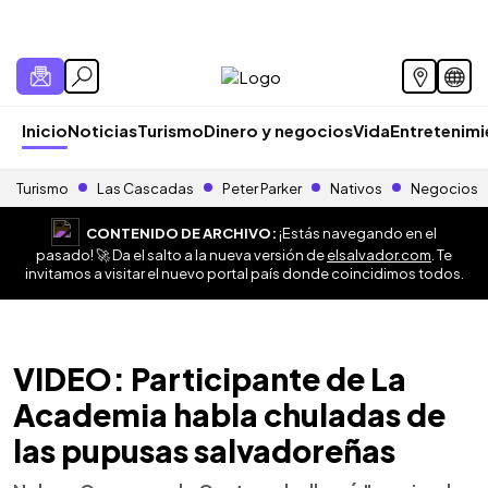
Inicio
Noticias
Turismo
Dinero y negocios
Vida
Entretenim
Turismo
Las Cascadas
Peter Parker
Nativos
Negocios
CONTENIDO DE ARCHIVO:
¡Estás navegando en el
pasado! 🚀 Da el salto a la nueva versión de
elsalvador.com
. Te
invitamos a visitar el nuevo portal país donde coincidimos todos.
VIDEO: Participante de La
Academia habla chuladas de
las pupusas salvadoreñas