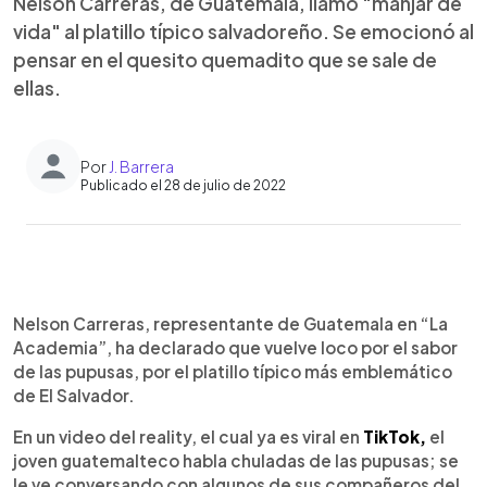
Nelson Carreras, de Guatemala, llamó "manjar de
vida" al platillo típico salvadoreño. Se emocionó al
pensar en el quesito quemadito que se sale de
ellas.
Por
J. Barrera
Publicado el 28 de julio de 2022
0:00
►
Escuchar artículo
Nelson Carreras, representante de Guatemala en “La
Academia”, ha declarado que vuelve loco por el sabor
de las pupusas, por el platillo típico más emblemático
de El Salvador.
En un video del reality, el cual ya es viral en
TikTok,
el
joven guatemalteco habla chuladas de las pupusas; se
le ve conversando con algunos de sus compañeros del