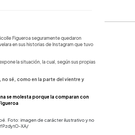
WhatsApp
Copiar link
 Nicolle Figueroa seguramente quedaron
elara en sus historias de Instagram que tuvo
 expone la situación, la cual, según sus propias
 no sé, como en la parte del vientre y
ana se molesta porque la comparan con
Figueroa
bé. Foto: imagen de carácter ilustrativo y no
CfPzdytO-XA/