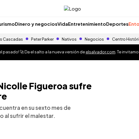
urismo
Dinero y negocios
Vida
Entretenimiento
Deportes
Ento
s Cascadas
Peter Parker
Nativos
Negocios
Centro Histór
 pasado! 🚀 Da el salto a la nueva versión de
elsalvador.com
. Te invitam
icolle Figueroa sufre
re
ncuentra en su sexto mes de
al sufrir el malestar.