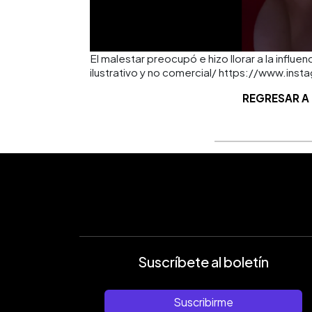
El malestar preocupó e hizo llorar a la influ
ilustrativo y no comercial/ https://www.ins
REGRESAR A
Suscríbete al boletín
Suscribirme