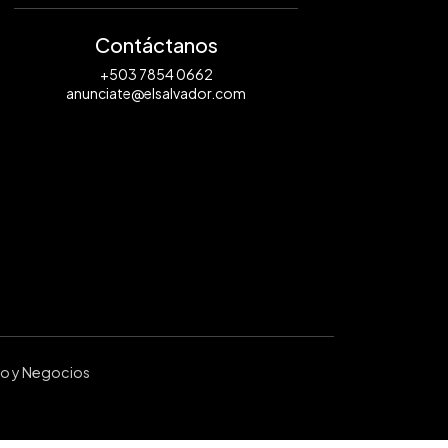
Contáctanos
+503 7854 0662
anunciate@elsalvador.com
ro y Negocios