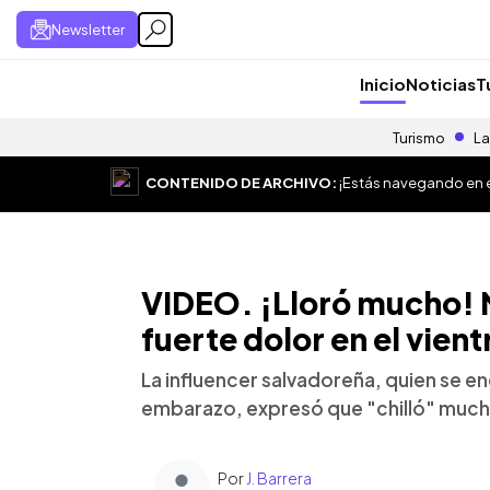
Newsletter
Inicio
Noticias
T
Turismo
La
CONTENIDO DE ARCHIVO:
¡Estás navegando en el
VIDEO. ¡Lloró mucho! N
fuerte dolor en el vient
La influencer salvadoreña, quien se e
embarazo, expresó que "chilló" mucho 
Por
J. Barrera