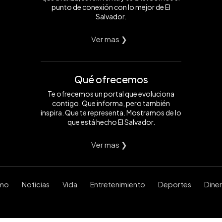
punto de conexión con lo mejor de El
Salvador.
Ver mas ❯
Qué ofrecemos
Te ofrecemos un portal que evoluciona
contigo. Que informa, pero también
inspira. Que te representa. Mostramos de lo
que está hecho El Salvador.
Ver mas ❯
smo
Noticias
Vida
Entretenimiento
Deportes
Dine