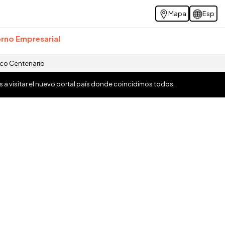
Mapa
Esp
rno Empresarial
ico Centenario
os a visitar el nuevo portal país donde coincidimos todos.