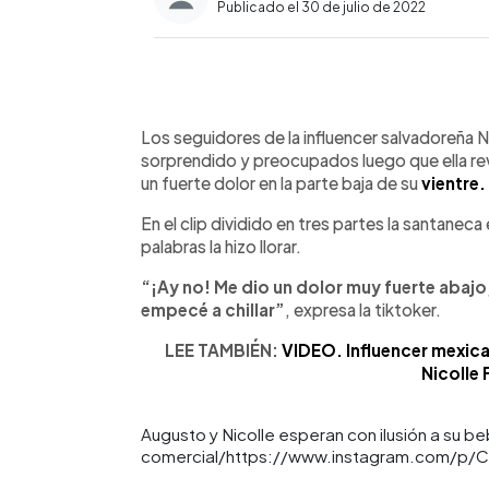
Publicado el 30 de julio de 2022
0:00
Facebook
Twitter
►
Escuchar artículo
Los seguidores de la influencer salvadoreña
sorprendido y preocupados luego que ella rev
un fuerte dolor en la parte baja de su
vientre.
En el clip dividido en tres partes la santaneca
palabras la hizo llorar.
“¡Ay no! Me dio un dolor muy fuerte abajo,
empecé a chillar”
, expresa la tiktoker.
LEE TAMBIÉN:
VIDEO. Influencer mexic
Nicolle 
Augusto y Nicolle esperan con ilusión a su be
comercial/https://www.instagram.com/p/