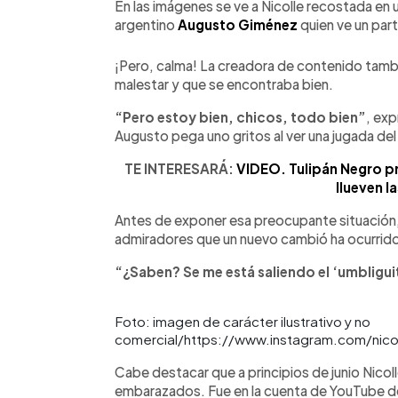
En las imágenes se ve a Nicolle recostada en 
argentino
Augusto Giménez
quien ve un part
¡Pero, calma! La creadora de contenido tambi
malestar y que se encontraba bien.
“Pero estoy bien, chicos, todo bien”
, ex
Augusto pega uno gritos al ver una jugada del
TE INTERESARÁ:
VIDEO. Tulipán Negro pr
llueven la
Antes de exponer esa preocupante situación, 
admiradores que un nuevo cambió ha ocurrido 
“¿Saben? Se me está saliendo el ‘umbligui
Foto: imagen de carácter ilustrativo y no
comercial/https://www.instagram.com/nico
Cabe destacar que a principios de junio Nico
embarazados. Fue en la cuenta de YouTube de e