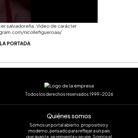
encer salvadoreña. Video de carácter
tagram.com/nicollefigueroaa/
 LA PORTADA
Todos los derechos reservados 1999-2026
Quiénes somos
Somos un portal abierto, propositivo y
moderno, pensado para reflejar a un país
que avanza, se reinventa y se une. Somos el