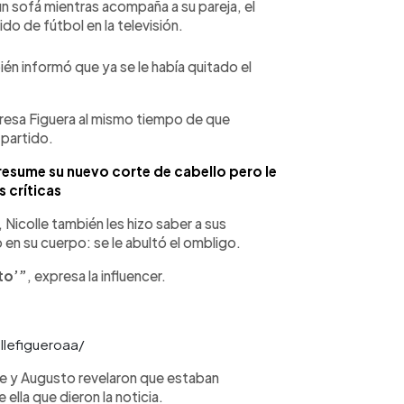
un sofá mientras acompaña a su pareja, el
ido de fútbol en la televisión.
én informó que ya se le había quitado el
presa Figuera al mismo tiempo de que
 partido.
esume su nuevo corte de cabello pero le
s críticas
Nicolle también les hizo saber a sus
en su cuerpo: se le abultó el ombligo.
to’”
, expresa la influencer.
llefigueroaa/
lle y Augusto revelaron que estaban
lla que dieron la noticia.