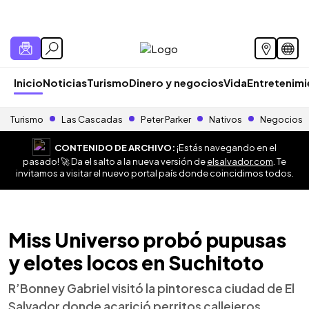
Inicio
Noticias
Turismo
Dinero y negocios
Vida
Entretenim
Turismo
Las Cascadas
Peter Parker
Nativos
Negocios
CONTENIDO DE ARCHIVO:
¡Estás navegando en el
pasado! 🚀 Da el salto a la nueva versión de
elsalvador.com
. Te
invitamos a visitar el nuevo portal país donde coincidimos todos.
Miss Universo probó pupusas
y elotes locos en Suchitoto
R’Bonney Gabriel visitó la pintoresca ciudad de El
Salvador donde acarició perritos callejeros,