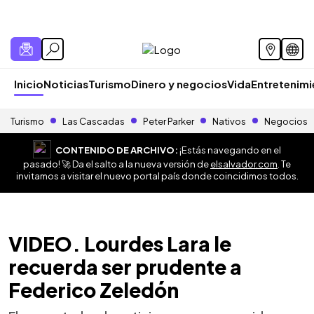
Inicio
Noticias
Turismo
Dinero y negocios
Vida
Entretenim
Turismo
Las Cascadas
Peter Parker
Nativos
Negocios
CONTENIDO DE ARCHIVO:
¡Estás navegando en el
pasado! 🚀 Da el salto a la nueva versión de
elsalvador.com
. Te
invitamos a visitar el nuevo portal país donde coincidimos todos.
VIDEO. Lourdes Lara le
recuerda ser prudente a
Federico Zeledón