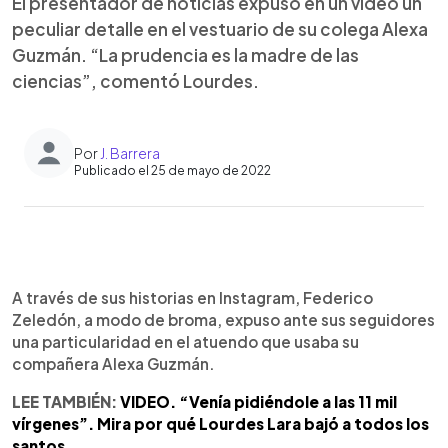
El presentador de noticias expuso en un video un
peculiar detalle en el vestuario de su colega Alexa
Guzmán. “La prudencia es la madre de las
ciencias”, comentó Lourdes.
Por
J. Barrera
Publicado el 25 de mayo de 2022
0:00
►
Escuchar artículo
A través de sus historias en Instagram, Federico
Zeledón, a modo de broma, expuso ante sus seguidores
una particularidad en el atuendo que usaba su
compañera Alexa Guzmán.
LEE TAMBIÉN:
VIDEO. “Venía pidiéndole a las 11 mil
vírgenes”. Mira por qué Lourdes Lara bajó a todos los
santos