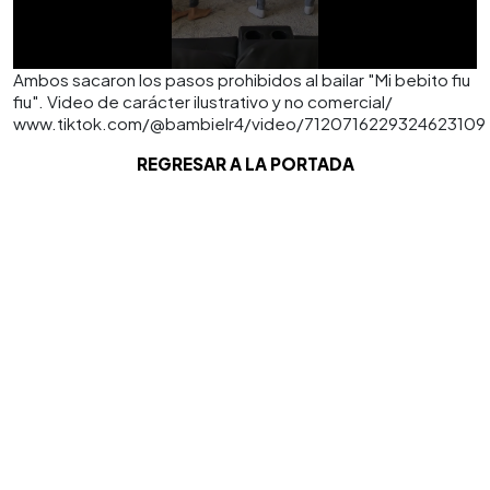
Ambos sacaron los pasos prohibidos al bailar "Mi bebito fiu
fiu". Video de carácter ilustrativo y no comercial/
www.tiktok.com/@bambielr4/video/7120716229324623109
REGRESAR A LA PORTADA