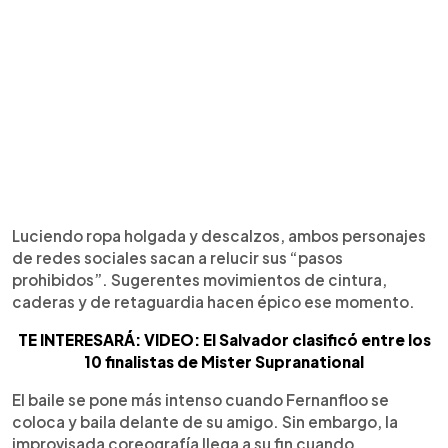
Luciendo ropa holgada y descalzos, ambos personajes
de redes sociales sacan a relucir sus “pasos
prohibidos”. Sugerentes movimientos de cintura,
caderas y de retaguardia hacen épico ese momento.
TE INTERESARÁ: VIDEO: El Salvador clasificó entre los
10 finalistas de Mister Supranational
El baile se pone más intenso cuando Fernanfloo se
coloca y baila delante de su amigo. Sin embargo, la
improvisada coreografía llega a su fin cuando