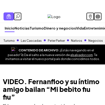
Inicio
Noticias
Turismo
Dinero y negocios
Vida
Entretenim
Turismo
Las Cascadas
Peter Parker
Nativos
Negocios
CONTENIDO DE ARCHIVO:
¡Estás navegando en el
pasado! 🚀 Da el salto a la nueva versión de
elsalvador.com
. Te
invitamos a visitar el nuevo portal país donde coincidimos todos.
VIDEO. Fernanfloo y su íntimo
amigo bailan “Mi bebito fiu
fiu”