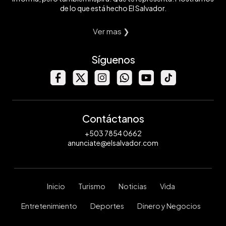
de lo que está hecho El Salvador.
Ver mas ❯
Síguenos
Contáctanos
+503 7854 0662
anunciate@elsalvador.com
Inicio
Turismo
Noticias
Vida
Entretenimiento
Deportes
Dinero y Negocios