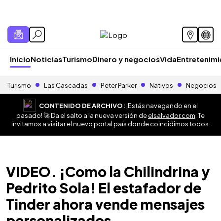
Inicio
Noticias
Turismo
Dinero y negocios
Vida
Entretenim
Turismo
Las Cascadas
Peter Parker
Nativos
Negocios
CONTENIDO DE ARCHIVO:
¡Estás navegando en el
pasado! 🚀 Da el salto a la nueva versión de
elsalvador.com
. Te
invitamos a visitar el nuevo portal país donde coincidimos todos.
VIDEO. ¡Como la Chilindrina y
Pedrito Sola! El estafador de
Tinder ahora vende mensajes
personalizados