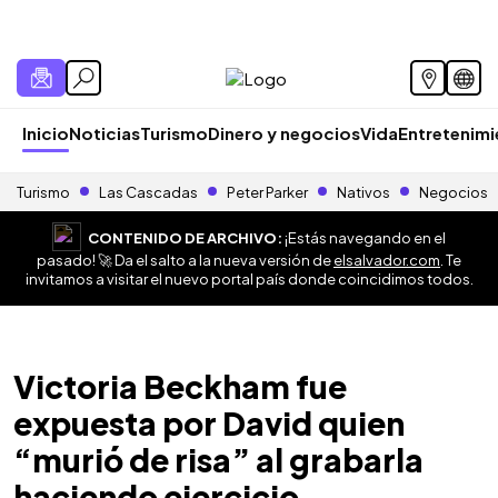
Inicio
Noticias
Turismo
Dinero y negocios
Vida
Entretenim
Turismo
Las Cascadas
Peter Parker
Nativos
Negocios
CONTENIDO DE ARCHIVO:
¡Estás navegando en el
pasado! 🚀 Da el salto a la nueva versión de
elsalvador.com
. Te
invitamos a visitar el nuevo portal país donde coincidimos todos.
Victoria Beckham fue
expuesta por David quien
“murió de risa” al grabarla
haciendo ejercicio