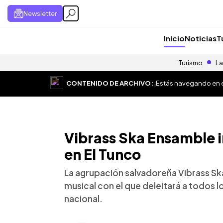
Newsletter
Inicio
Noticias
T
Turismo
La
CONTENIDO DE ARCHIVO:
¡Estás navegando en el
Vibrass Ska Ensamble i
en El Tunco
La agrupación salvadoreña Vibrass Sk
musical con el que deleitará a todos l
nacional.