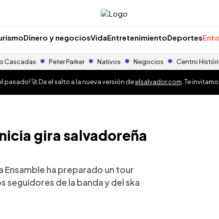
urismo
Dinero y negocios
Vida
Entretenimiento
Deportes
Ento
s Cascadas
Peter Parker
Nativos
Negocios
Centro Histór
 pasado! 🚀 Da el salto a la nueva versión de
elsalvador.com
. Te invitam
nicia gira salvadoreña
a Ensamble ha preparado un tour
os seguidores de la banda y del ska