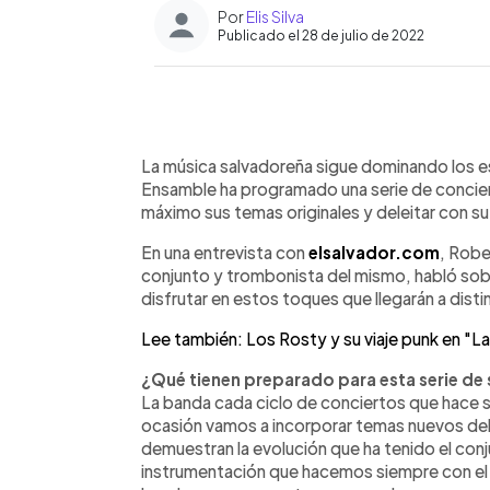
Por
Elis Silva
Publicado el 28 de julio de 2022
0:00
Facebook
Twitter
►
Escuchar artículo
La música salvadoreña sigue dominando los es
Ensamble ha programado una serie de concier
máximo sus temas originales y deleitar con su 
En una entrevista con
elsalvador.com
, Robe
conjunto y trombonista del mismo, habló sobr
disfrutar en estos toques que llegarán a dist
Lee también: Los Rosty y su viaje punk en "L
¿Qué tienen preparado para esta serie de
La banda cada ciclo de conciertos que hace s
ocasión vamos a incorporar temas nuevos del 
demuestran la evolución que ha tenido el conju
instrumentación que hacemos siempre con el 