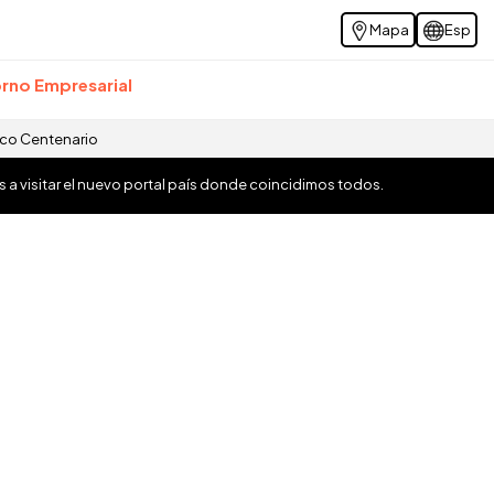
Mapa
Esp
rno Empresarial
ico Centenario
os a visitar el nuevo portal país donde coincidimos todos.