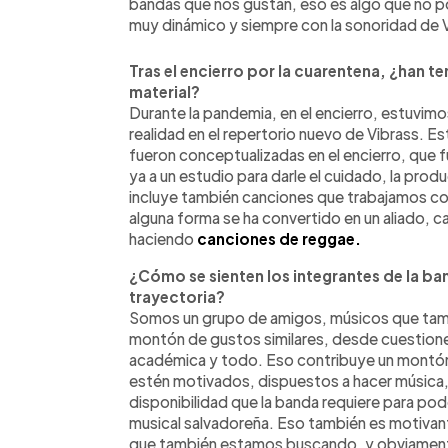
bandas que nos gustan, eso es algo que no p
muy dinámico y siempre con la sonoridad de 
Tras el encierro por la cuarentena, ¿han 
material?
Durante la pandemia, en el encierro, estuvim
realidad en el repertorio nuevo de Vibrass. E
fueron conceptualizadas en el encierro, que 
ya a un estudio para darle el cuidado, la prod
incluye también canciones que trabajamos co
alguna forma se ha convertido en un aliado, 
haciendo
canciones de reggae.
¿Cómo se sienten los integrantes de la ba
trayectoria?
Somos un grupo de amigos, músicos que tamb
montón de gustos similares, desde cuestiones
académica y todo. Eso contribuye un montón
estén motivados, dispuestos a hacer música, 
disponibilidad que la banda requiere para pod
musical salvadoreña. Eso también es motivante 
que también estamos buscando, y obviamente