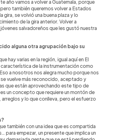
te año vamos a volver a Guatemala, porque
a, pero también queremos volver a Estados
gira, se volvió una buena plaza y lo
iento de la gira anterior. Volver a
e jóvenes salvadoreños que les gustó nuestra
ido alguna otra agrupación bajo su
 hay varias en la región, igual aquí en El
 característica de la instrumentación como
. Eso a nosotros nos alegra mucho porque nos
 se vuelve más reconocido, aceptado y
das que están aprovechando este tipo de
es un concepto que requiere un montón de
 arreglos y lo que conlleva, pero el esfuerzo
s?
 que también con una idea que es compartida
ss… para empezar, un presente que implica un
hay demasiada gente que se está perdiendo