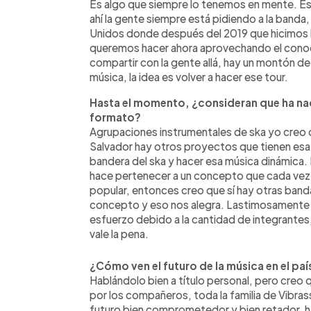
Es algo que siempre lo tenemos en mente. Es
ahí la gente siempre está pidiendo a la band
Unidos donde después del 2019 que hicimos la 
queremos hacer ahora aprovechando el conocim
compartir con la gente allá, hay un montón d
música, la idea es volver a hacer ese tour.
Hasta el momento, ¿consideran que ha nac
formato?
Agrupaciones instrumentales de ska yo creo que
Salvador hay otros proyectos que tienen esa
bandera del ska y hacer esa música dinámica
hace pertenecer a un concepto que cada vez
popular, entonces creo que sí hay otras ban
concepto y eso nos alegra. Lastimosamente 
esfuerzo debido a la cantidad de integrantes,
vale la pena.
¿Cómo ven el futuro de la música en el paí
Hablándolo bien a título personal, pero creo
por los compañeros, toda la familia de Vibra
futuro bien comprometedor y bien retador, 