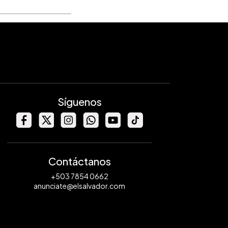
Síguenos
Contáctanos
+503 7854 0662
anunciate@elsalvador.com