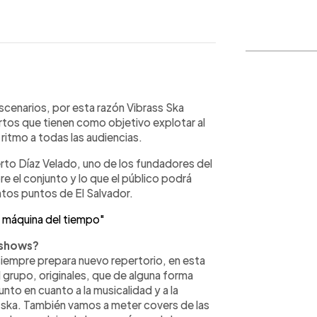
WhatsApp
Copiar link
cenarios, por esta razón Vibrass Ska
tos que tienen como objetivo explotar al
ritmo a todas las audiencias.
rto Díaz Velado, uno de los fundadores del
e el conjunto y lo que el público podrá
intos puntos de El Salvador.
a máquina del tiempo"
 shows?
iempre prepara nuevo repertorio, en esta
grupo, originales, que de alguna forma
nto en cuanto a la musicalidad y a la
ska. También vamos a meter covers de las