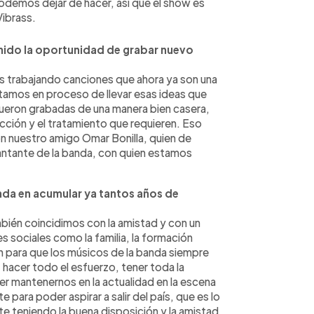
odemos dejar de hacer, así que el show es
Vibrass.
tenido la oportunidad de grabar nuevo
os trabajando canciones que ahora ya son una
stamos en proceso de llevar esas ideas que
fueron grabadas de una manera bien casera,
ucción y el tratamiento que requieren. Eso
n nuestro amigo Omar Bonilla, quien de
cantante de la banda, con quien estamos
nda en acumular ya tantos años de
ién coincidimos con la amistad y con un
 sociales como la familia, la formación
 para que los músicos de la banda siempre
hacer todo el esfuerzo, tener toda la
er mantenernos en la actualidad en la escena
para poder aspirar a salir del país, que es lo
 teniendo la buena disposición y la amistad