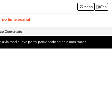
Mapa
Esp
rno Empresarial
ico Centenario
os a visitar el nuevo portal país donde coincidimos todos.