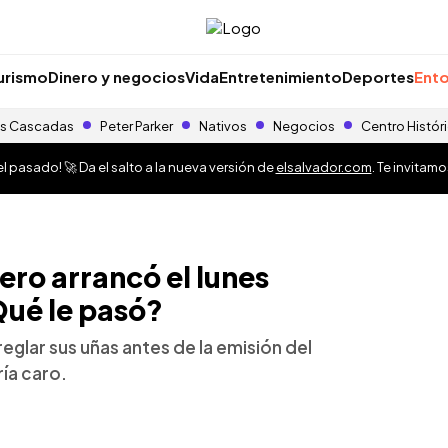
urismo
Dinero y negocios
Vida
Entretenimiento
Deportes
Ento
s Cascadas
Peter Parker
Nativos
Negocios
Centro Histór
 pasado! 🚀 Da el salto a la nueva versión de
elsalvador.com
. Te invitam
ro arrancó el lunes
Qué le pasó?
eglar sus uñas antes de la emisión del
ía caro.