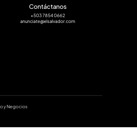
Contáctanos
+503 7854 0662
anunciate@elsalvador.com
ro y Negocios