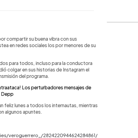
WhatsApp
Copiar link
por compartir su buena vibra con sus
tea en redes sociales los por menores de su
ados para todos, incluso para la conductora
dió colgar en sus historias de Instagram el
nsmisión del programa.
raataca! Los perturbadores mensajes de
y Depp
n feliz lunes a todos los internautas, mientras
on algunos apuntes.
ries/veroguerrero_/2824220944624284861/