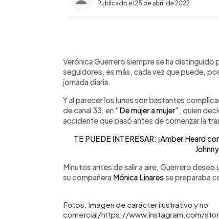
Publicado el 25 de abril de 2022
0:00
Facebook
Twitter
►
Escuchar artículo
Verónica Guerrero siempre se ha distinguido 
seguidores, es más, cada vez que puede, pos
jornada diaria.
Y al parecer los lunes son bastantes complic
de canal 33, en
“De mujer a mujer”
, quien deci
accidente que pasó antes de comenzar la tra
TE PUEDE INTERESAR: ¡Amber Heard cont
Johnn
Minutos antes de salir a aire, Guerrero deseo u
su compañera
Mónica Linares
se preparaba c
Fotos: Imagen de carácter ilustrativo y no
comercial/https://www.instagram.com/sto