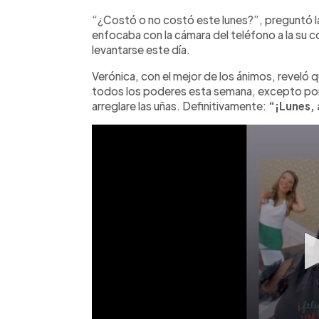
“¿Costó o no costó este lunes?”, preguntó 
enfocaba con la cámara del teléfono a la su c
levantarse este día.
Verónica, con el mejor de los ánimos, reveló q
todos los poderes esta semana, excepto por l
arreglare las uñas. Definitivamente:
“¡Lunes, a