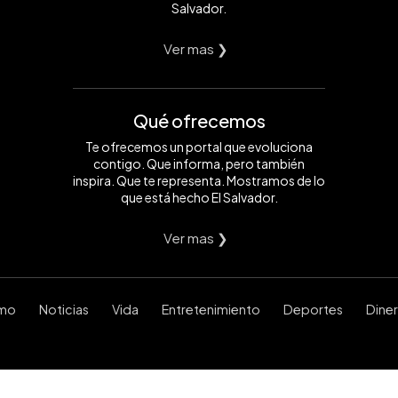
Salvador.
Ver mas ❯
Qué ofrecemos
Te ofrecemos un portal que evoluciona
contigo. Que informa, pero también
inspira. Que te representa. Mostramos de lo
que está hecho El Salvador.
Ver mas ❯
smo
Noticias
Vida
Entretenimiento
Deportes
Dine