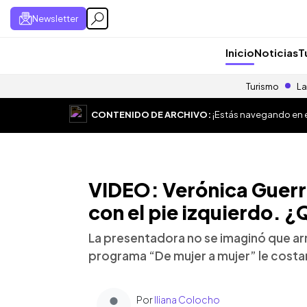
Newsletter
Inicio
Noticias
T
Turismo
La
CONTENIDO DE ARCHIVO:
¡Estás navegando en el
VIDEO: Verónica Guerre
con el pie izquierdo. ¿
La presentadora no se imaginó que arr
programa “De mujer a mujer” le costar
Por
Iliana Colocho