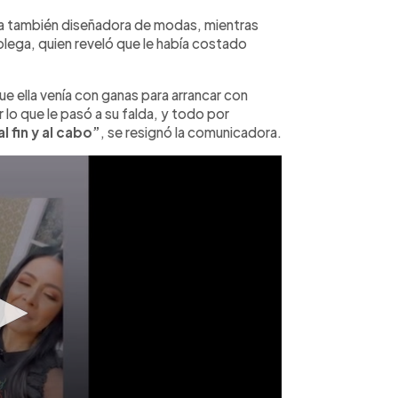
la también diseñadora de modas, mientras
olega, quien reveló que le había costado
ue ella venía con ganas para arrancar con
o que le pasó a su falda, y todo por
l fin y al cabo”
, se resignó la comunicadora.