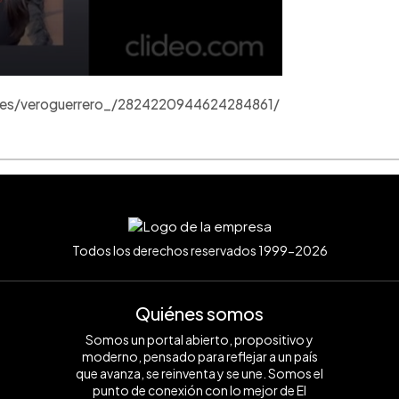
ries/veroguerrero_/2824220944624284861/
Todos los derechos reservados 1999-2026
Quiénes somos
Somos un portal abierto, propositivo y
moderno, pensado para reflejar a un país
que avanza, se reinventa y se une. Somos el
punto de conexión con lo mejor de El