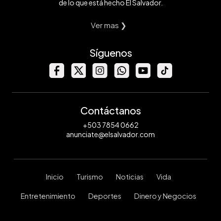
de lo que está hecho El Salvador.
Ver mas ❯
Síguenos
Contáctanos
+503 7854 0662
anunciate@elsalvador.com
Inicio
Turismo
Noticias
Vida
Entretenimiento
Deportes
Dinero y Negocios