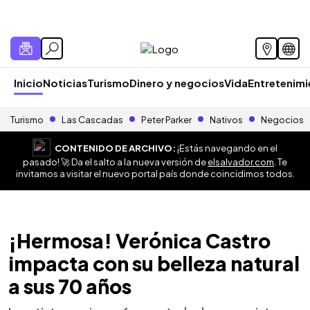
Inicio
Noticias
Turismo
Dinero y negocios
Vida
Entretenim
Turismo
Las Cascadas
Peter Parker
Nativos
Negocios
CONTENIDO DE ARCHIVO:
¡Estás navegando en el
pasado! 🚀 Da el salto a la nueva versión de
elsalvador.com
. Te
invitamos a visitar el nuevo portal país donde coincidimos todos.
¡Hermosa! Verónica Castro
impacta con su belleza natural
a sus 70 años