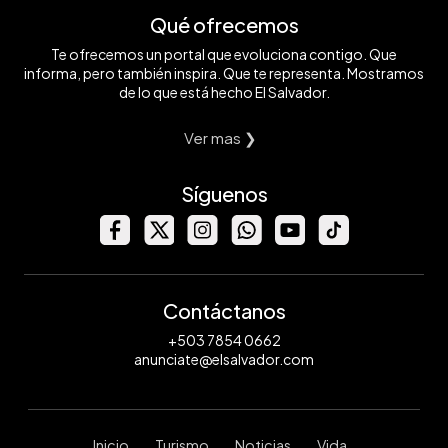
Qué ofrecemos
Te ofrecemos un portal que evoluciona contigo. Que
informa, pero también inspira. Que te representa. Mostramos
de lo que está hecho El Salvador.
Ver mas ❯
Síguenos
Contáctanos
+503 7854 0662
anunciate@elsalvador.com
Inicio
Turismo
Noticias
Vida