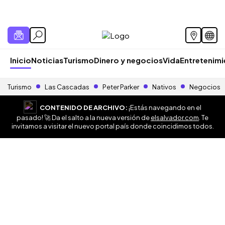
Inicio
Noticias
Turismo
Dinero y negocios
Vida
Entretenim
Turismo
Las Cascadas
Peter Parker
Nativos
Negocios
CONTENIDO DE ARCHIVO:
¡Estás navegando en el
pasado! 🚀 Da el salto a la nueva versión de
elsalvador.com
. Te
invitamos a visitar el nuevo portal país donde coincidimos todos.