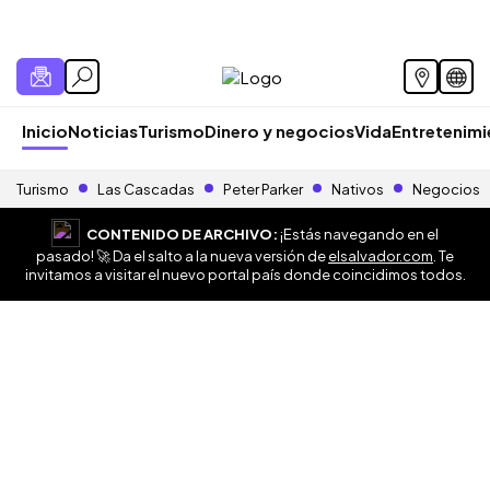
Inicio
Noticias
Turismo
Dinero y negocios
Vida
Entretenim
Turismo
Las Cascadas
Peter Parker
Nativos
Negocios
CONTENIDO DE ARCHIVO:
¡Estás navegando en el
pasado! 🚀 Da el salto a la nueva versión de
elsalvador.com
. Te
invitamos a visitar el nuevo portal país donde coincidimos todos.