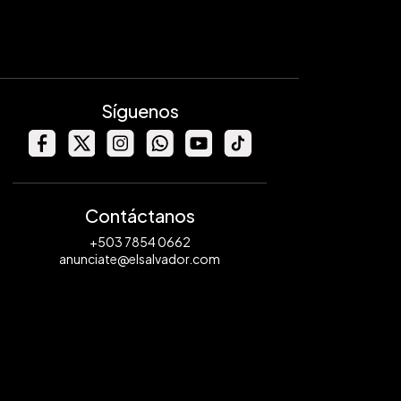
Síguenos
Contáctanos
+503 7854 0662
anunciate@elsalvador.com