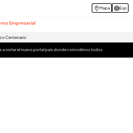
Mapa
Esp
rno Empresarial
ico Centenario
os a visitar el nuevo portal país donde coincidimos todos.