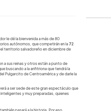
WhatsApp
Copiar link
or le dé la bienvenida a más de 80
itorios autónomos, que competirán en la
72
n el territorio salvadoreño en diciembre de
on a sus reinas y otros están a punto de
gue buscando a la anfitriona que tendrá la
el Pulgarcito de Centroamérica y de darle la
lverá a ser sede de este gran espectáculo que
, inteligentes y muy preparadas, quienes
ambién pasará a la historia. Por eso,