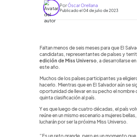
Por
Óscar Orellana
Publicado el 04 de julio de 2023
0:00
Facebook
Twitter
►
Escuchar artículo
Faltan menos de seis meses para que El Salvad
candidatas, representantes de países y terr
edición de Miss Universo
, a desarrollarse e
este año.
Muchos de los países participantes ya eligier
hacerlo. Mientras que en El Salvador aún se si
oportunidad de llevar en su pecho el nombre d
quinta clasificación al país.
Y es que luego de cuatro décadas, el país vo
reúne en un mismo escenario a mujeres bellas
lucharán por ser la próxima Miss Universo.
“Es un reto grande, pero es un momento que t