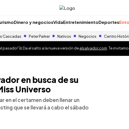
urismo
Dinero y negocios
Vida
Entretenimiento
Deportes
Ento
s Cascadas
Peter Parker
Nativos
Negocios
Centro Histór
 pasado! 🚀 Da el salto a la nueva versión de
elsalvador.com
. Te invitam
vador en busca de su
Miss Universo
ar en el certamen deben llenar un
casting que se llevará a cabo el sábado