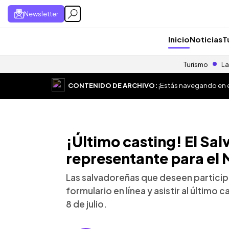
Newsletter
Inicio
Noticias
T
Turismo
La
CONTENIDO DE ARCHIVO:
¡Estás navegando en el
¡Último casting! El Sal
representante para el 
Las salvadoreñas que deseen particip
formulario en línea y asistir al último 
8 de julio.