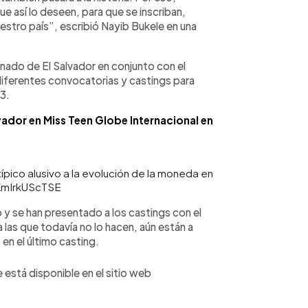
e así lo deseen, para que se inscriban,
uestro país”, escribió Nayib Bukele en una
inado de El Salvador en conjunto con el
diferentes convocatorias y castings para
23.
vador en Miss Teen Globe Internacional en
típico alusivo a la evolución de la moneda en
KmIrkUScTSE
y se han presentado a los castings con el
las que todavía no lo hacen, aún están a
en el último casting.
 está disponible en el sitio web