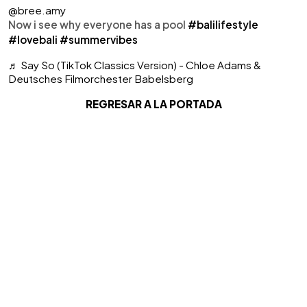
@bree.amy
Now i see why everyone has a pool
#balilifestyle
#lovebali
#summervibes
♬ Say So (TikTok Classics Version) - Chloe Adams &
Deutsches Filmorchester Babelsberg
REGRESAR A LA PORTADA