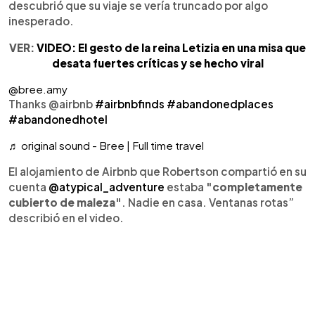
descubrió que su viaje se vería truncado por algo
inesperado.
VER:
VIDEO: El gesto de la reina Letizia en una misa que
desata fuertes críticas y se hecho viral
@bree.amy
Thanks @airbnb
#airbnbfinds
#abandonedplaces
#abandonedhotel
♬ original sound - Bree | Full time travel
El alojamiento de Airbnb que Robertson compartió en su
cuenta
@atypical_adventure
estaba
"completamente
cubierto de maleza"
. Nadie en casa. Ventanas rotas”
describió en el video.