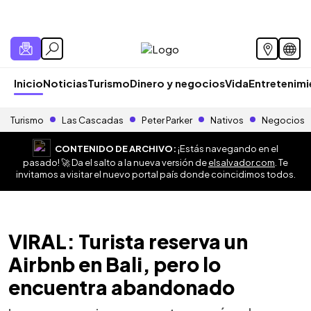
Inicio
Noticias
Turismo
Dinero y negocios
Vida
Entretenim
Turismo
Las Cascadas
Peter Parker
Nativos
Negocios
CONTENIDO DE ARCHIVO:
¡Estás navegando en el
pasado! 🚀 Da el salto a la nueva versión de
elsalvador.com
. Te
invitamos a visitar el nuevo portal país donde coincidimos todos.
VIRAL: Turista reserva un
Airbnb en Bali, pero lo
encuentra abandonado