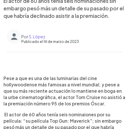
El actor de 60 años tenía seis nominaciones sin
embargo pesó más un detalle de su pasado por el
que habría declinado asistir a la premiación.
Por
S. López
Publicado el 14 de marzo de 2023
0:00
►
Escuchar artículo
Pese a que es una de las luminarias del cine
hollywoodense más famosas a nivel mundial; y pese a
que su más reciente actuación lo mantiene en boga en
la urbe cinematográfica, el actor Tom Cruise no asistió a
la premiación número 95 de los premios Óscar.
El actor de 60 años tenía seis nominaiones por su
película: “su película Top Gun: Maverick”; sin embargo
pesó más un detalle de su pasado por el que habría