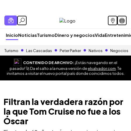
Inicio
Noticias
Turismo
Dinero y negocios
Vida
Entretenim
Turismo
Las Cascadas
Peter Parker
Nativos
Negocios
CONTENIDO DE ARCHIVO:
¡Estás navegando en el
pasado! 🚀 Da el salto a la nueva versión de
elsalvador.com
. Te
invitamos a visitar el nuevo portal país donde coincidimos todos.
Filtran la verdadera razón por
la que Tom Cruise no fue a los
Óscar