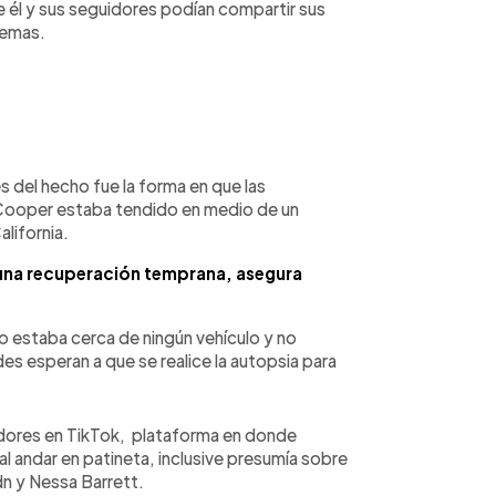
e él y sus seguidores podían compartir sus
lemas.
 del hecho fue la forma en que las
 Cooper estaba tendido en medio de un
lifornia.
r una recuperación temprana, asegura
no estaba cerca de ningún vehículo y no
es esperan a que se realice la autopsia para
idores en TikTok, plataforma en donde
l andar en patineta, inclusive presumía sobre
xdn y Nessa Barrett.