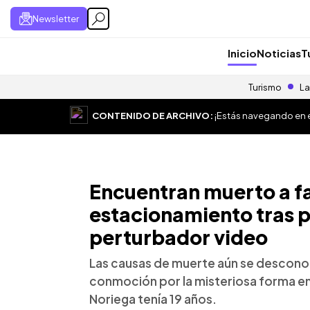
Newsletter
Inicio
Noticias
T
Turismo
La
CONTENIDO DE ARCHIVO:
¡Estás navegando en el
Encuentran muerto a f
estacionamiento tras p
perturbador video
Las causas de muerte aún se descono
conmoción por la misteriosa forma e
Noriega tenía 19 años.