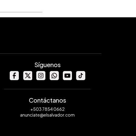
Síguenos
Contáctanos
+503 7854 0662
anunciate@elsalvador.com