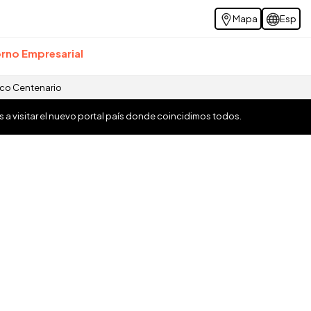
Mapa
Esp
rno Empresarial
ico Centenario
os a visitar el nuevo portal país donde coincidimos todos.