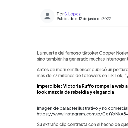
Por
S. López
Publicado el 12 de junio de 2022
0:00
Facebook
Twitter
►
Escuchar artículo
La muerte del famoso tiktoker Cooper Norieg
sino también ha generado muchas interrogan
Antes de morir el influencer publicó un pertur
más de 77 millones de followers en Tik Tok, 
Imperdible: Victoria Ruffo rompe la web a
look mezcla de rebeldía y elegancia
Imagen de carácter ilustrativo y no comercial
https://www.instagram.com/p/CetYoNkA8-
Su extraño clip contrasta con el hecho de que