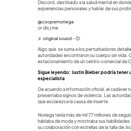
Discord, destinado a la salud mental en dond
experiencias personales y hablar de sus prob
@coopernoriega
or dis j me
♬ original sound - 🙂
Algo que se suma a los perturbadores detalles
autoridades encontraron su cuerpo sin vida.
estacionamiento de un centro comercial de Ca
Sigue leyendo: Justin Bieber podría tene
especialista
De acuerdo a información oficial, el cadáver 
presentaba signos de violencia. Las autoridad
que esclarezca la causa de muerte.
Noriega tenía más de mil 77 millones de segu
hablaba de moda y mostraba sus habilidades a
su colaboración con estrellas de la talla de J