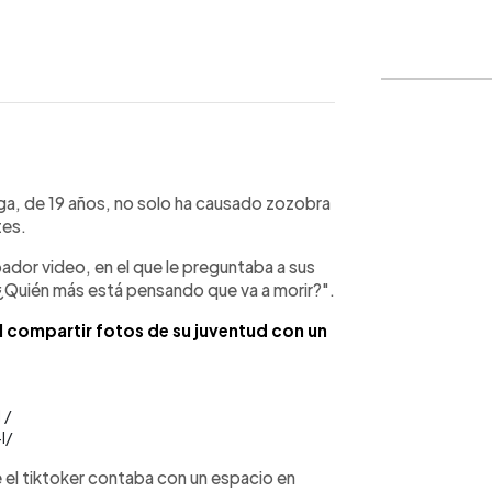
WhatsApp
Copiar link
a, de 19 años, no solo ha causado zozobra
tes.
bador video, en el que le preguntaba a sus
“¿Quién más está pensando que va a morir?".
l compartir fotos de su juventud con un
 /
l/
 el tiktoker contaba con un espacio en