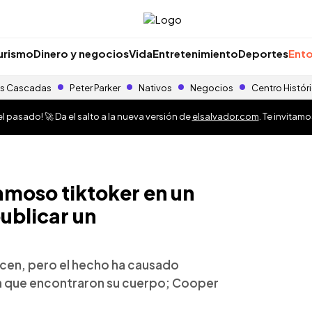
urismo
Dinero y negocios
Vida
Entretenimiento
Deportes
Ento
s Cascadas
Peter Parker
Nativos
Negocios
Centro Histór
 pasado! 🚀 Da el salto a la nueva versión de
elsalvador.com
. Te invitam
amoso tiktoker en un
ublicar un
cen, pero el hecho ha causado
n que encontraron su cuerpo; Cooper