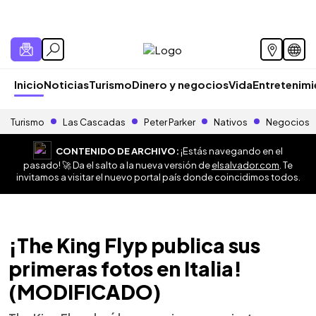
Inicio
Noticias
Turismo
Dinero y negocios
Vida
Entretenim
Turismo
Las Cascadas
Peter Parker
Nativos
Negocios
CONTENIDO DE ARCHIVO:
¡Estás navegando en el
pasado! 🚀 Da el salto a la nueva versión de
elsalvador.com
. Te
invitamos a visitar el nuevo portal país donde coincidimos todos.
¡The King Flyp publica sus
primeras fotos en Italia!
(MODIFICADO)