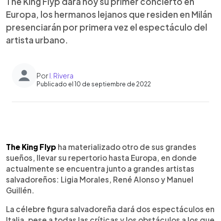
The King Flyp dará hoy su primer concierto en
Europa, los hermanos lejanos que residen en Milán
presenciarán por primera vez el espectáculo del
artista urbano.
Por
I. Rivera
Publicado el 10 de septiembre de 2022
0:00
►
Escuchar artículo
The King Flyp
ha materializado otro de sus grandes
sueños, llevar su repertorio hasta Europa, en donde
actualmente se encuentra junto a grandes artistas
salvadoreños: Ligia Morales, René Alonso y Manuel
Guillén.
La célebre figura salvadoreña dará dos espectáculos en
Italia, pese a todas las críticas y los obstáculos a los que