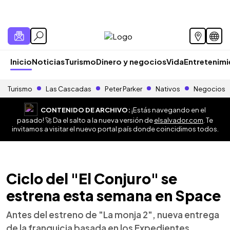
Inicio
Noticias
Turismo
Dinero y negocios
Vida
Entretenim
Turismo
Las Cascadas
Peter Parker
Nativos
Negocios
CONTENIDO DE ARCHIVO:
¡Estás navegando en el
pasado! 🚀 Da el salto a la nueva versión de
elsalvador.com
. Te
invitamos a visitar el nuevo portal país donde coincidimos todos.
Ciclo del "El Conjuro" se
estrena esta semana en Space
Antes del estreno de "La monja 2", nueva entrega
de la franquicia basada en los Expedientes