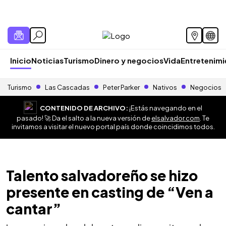
Inicio
Noticias
Turismo
Dinero y negocios
Vida
Entretenim
Turismo
Las Cascadas
Peter Parker
Nativos
Negocios
CONTENIDO DE ARCHIVO:
¡Estás navegando en el
pasado! 🚀 Da el salto a la nueva versión de
elsalvador.com
. Te
invitamos a visitar el nuevo portal país donde coincidimos todos.
Talento salvadoreño se hizo
presente en casting de “Ven a
cantar”