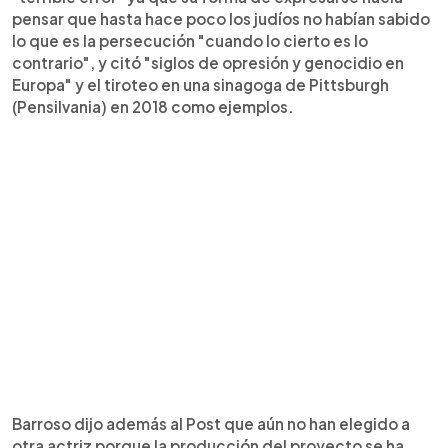
pensar que hasta hace poco los judíos no habían sabido
lo que es la persecución "cuando lo cierto es lo
contrario", y citó "siglos de opresión y genocidio en
Europa" y el tiroteo en una sinagoga de Pittsburgh
(Pensilvania) en 2018 como ejemplos.
Barroso dijo además al Post que aún no han elegido a
otra actriz porque la producción del proyecto se ha