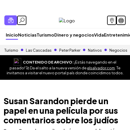
Inicio
Noticias
Turismo
Dinero y negocios
Vida
Entretenim
Turismo
Las Cascadas
Peter Parker
Nativos
Negocios
CONTENIDO DE ARCHIVO:
¡Estás navegando en el
pasado! 🚀 Da el salto a la nueva versión de
elsalvador.com
. Te
invitamos a visitar el nuevo portal país donde coincidimos todos.
Susan Sarandon pierde un
papel en una película por sus
comentarios sobre los judíos