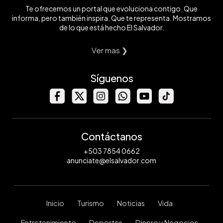
Te ofrecemos un portal que evoluciona contigo. Que
informa, pero también inspira. Que te representa. Mostramos
de lo que está hecho El Salvador.
Ver mas ❯
Síguenos
Contáctanos
+503 7854 0662
anunciate@elsalvador.com
Inicio
Turismo
Noticias
Vida
Entretenimiento
Deportes
Dinero y Negocios