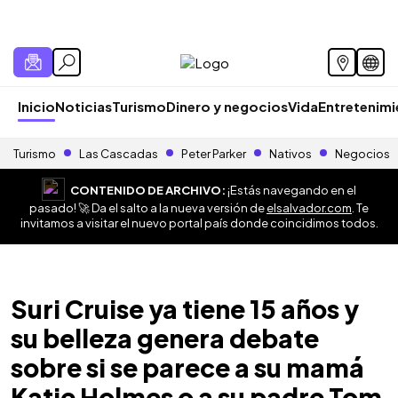
Inicio
Noticias
Turismo
Dinero y negocios
Vida
Entretenim
Turismo
Las Cascadas
Peter Parker
Nativos
Negocios
CONTENIDO DE ARCHIVO:
¡Estás navegando en el
pasado! 🚀 Da el salto a la nueva versión de
elsalvador.com
. Te
invitamos a visitar el nuevo portal país donde coincidimos todos.
Suri Cruise ya tiene 15 años y
su belleza genera debate
sobre si se parece a su mamá
Katie Holmes o a su padre Tom