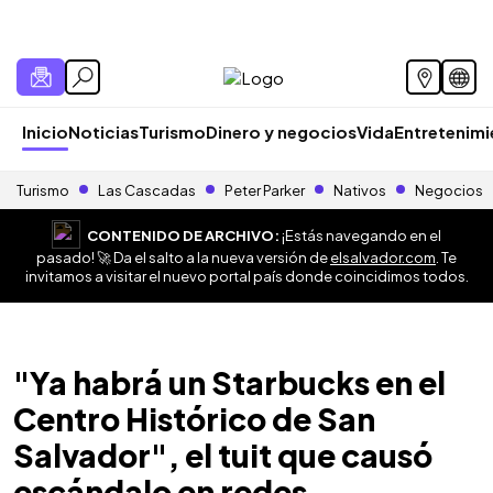
Inicio
Noticias
Turismo
Dinero y negocios
Vida
Entretenim
Turismo
Las Cascadas
Peter Parker
Nativos
Negocios
CONTENIDO DE ARCHIVO:
¡Estás navegando en el
pasado! 🚀 Da el salto a la nueva versión de
elsalvador.com
. Te
invitamos a visitar el nuevo portal país donde coincidimos todos.
"Ya habrá un Starbucks en el
Centro Histórico de San
Salvador", el tuit que causó
escándalo en redes