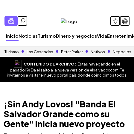
Inicio
Noticias
Turismo
Dinero y negocios
Vida
Entretenim
Turismo
Las Cascadas
Peter Parker
Nativos
Negocios
CONTENIDO DE ARCHIVO:
¡Estás navegando en el
pasado! 🚀 Da el salto a la nueva versión de
elsalvador.com
. Te
invitamos a visitar el nuevo portal país donde coincidimos todos.
¡Sin Andy Lovos! "Banda El
Salvador Grande como su
Gente" inicia nuevo proyecto