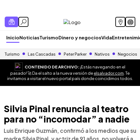
Inicio
Noticias
Turismo
Dinero y negocios
Vida
Entretenim
Turismo
Las Cascadas
Peter Parker
Nativos
Negocios
CONTENIDO DE ARCHIVO:
¡Estás navegando en el
pasado! 🚀 Da el salto a la nueva versión de
elsalvador.com
. Te
invitamos a visitar el nuevo portal país donde coincidimos todos.
Silvia Pinal renuncia al teatro
para no “incomodar” a nadie
Luis Enrique Guzmán, confirmó a los medios que su
madre Silvia Pinal, y actriz de 91 años, no volverá a