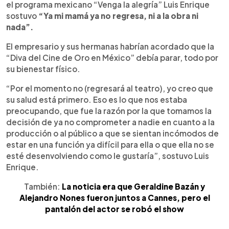
el programa mexicano “Venga la alegría” Luis Enrique
sostuvo
“Ya mi mamá ya no regresa, ni a la obra ni
nada”.
El empresario y sus hermanas habrían acordado que la
“Diva del Cine de Oro en México” debía parar, todo por
su bienestar físico.
“Por el momento no (regresará al teatro), yo creo que
su salud está primero. Eso es lo que nos estaba
preocupando, que fue la razón por la que tomamos la
decisión de ya no comprometer a nadie en cuanto a la
producción o al público a que se sientan incómodos de
estar en una función ya difícil para ella o que ella no se
esté desenvolviendo como le gustaría”, sostuvo Luis
Enrique.
También:
La noticia era que Geraldine Bazán y
Alejandro Nones fueron juntos a Cannes, pero el
pantalón del actor se robó el show