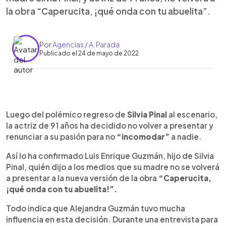
la obra “Caperucita, ¡qué onda con tu abuelita”.
Por
Agencias / A. Parada
Publicado el 24 de mayo de 2022
0:00
►
Escuchar artículo
Luego del polémico regreso de
Silvia Pinal
al escenario,
la actriz de 91 años ha decidido no volver a presentar y
renunciar a su pasión para no
“incomodar”
a nadie.
Así lo ha confirmado Luis Enrique Guzmán, hijo de Silvia
Pinal, quién dijo a los medios que su madre no se volverá
a presentar a la nueva versión de la obra
“Caperucita,
¡qué onda con tu abuelita!”.
Todo indica que Alejandra Guzmán tuvo mucha
influencia en esta decisión. Durante una entrevista para