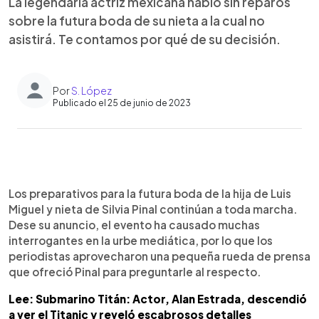
La legendaria actriz mexicana habló sin reparos
sobre la futura boda de su nieta a la cual no
asistirá. Te contamos por qué de su decisión.
Por
S. López
Publicado el 25 de junio de 2023
0:00
►
Escuchar artículo
Los preparativos para la futura boda de la hija de Luis
Miguel y nieta de Silvia Pinal continúan a toda marcha.
Dese su anuncio, el evento ha causado muchas
interrogantes en la urbe mediática, por lo que los
periodistas aprovecharon una pequeña rueda de prensa
que ofreció Pinal para preguntarle al respecto.
Lee: Submarino Titán: Actor, Alan Estrada, descendió
a ver el Titanic y reveló escabrosos detalles