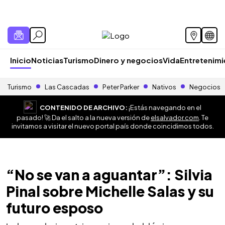
Inicio
Noticias
Turismo
Dinero y negocios
Vida
Entretenim
Turismo
Las Cascadas
Peter Parker
Nativos
Negocios
CONTENIDO DE ARCHIVO:
¡Estás navegando en el
pasado! 🚀 Da el salto a la nueva versión de
elsalvador.com
. Te
invitamos a visitar el nuevo portal país donde coincidimos todos.
“No se van a aguantar”: Silvia
Pinal sobre Michelle Salas y su
futuro esposo