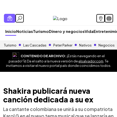
Inicio
Noticias
Turismo
Dinero y negocios
Vida
Entretenim
Turismo
Las Cascadas
Peter Parker
Nativos
Negocios
CONTENIDO DE ARCHIVO:
¡Estás navegando en el
pasado! 🚀 Da el salto a la nueva versión de
elsalvador.com
. Te
invitamos a visitar el nuevo portal país donde coincidimos todos.
Shakira publicará nueva
canción dedicada a su ex
La cantante colombiana se unirá a su compatriota
Karol G en el nuevo tema musical que se lanzaría en