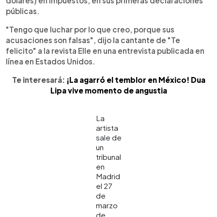
dólares) en impuestos, en sus primeras declaraciones
públicas.
"Tengo que luchar por lo que creo, porque sus
acusaciones son falsas", dijo la cantante de "Te
felicito" a la revista Elle en una entrevista publicada en
línea en Estados Unidos.
Te interesará:
¡La agarró el temblor en México! Dua
Lipa vive momento de angustia
La
artista
sale de
un
tribunal
en
Madrid
el 27
de
marzo
de