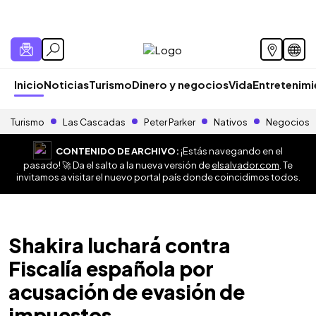
Inicio
Noticias
Turismo
Dinero y negocios
Vida
Entretenim
Turismo
Las Cascadas
Peter Parker
Nativos
Negocios
CONTENIDO DE ARCHIVO:
¡Estás navegando en el
pasado! 🚀 Da el salto a la nueva versión de
elsalvador.com
. Te
invitamos a visitar el nuevo portal país donde coincidimos todos.
Shakira luchará contra
Fiscalía española por
acusación de evasión de
impuestos