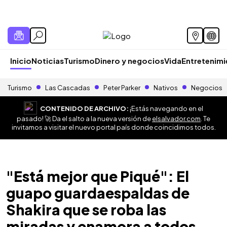
Inicio
Noticias
Turismo
Dinero y negocios
Vida
Entretenim
Turismo
Las Cascadas
Peter Parker
Nativos
Negocios
CONTENIDO DE ARCHIVO:
¡Estás navegando en el
pasado! 🚀 Da el salto a la nueva versión de
elsalvador.com
. Te
invitamos a visitar el nuevo portal país donde coincidimos todos.
"Está mejor que Piqué": El
guapo guardaespaldas de
Shakira que se roba las
miradas y enamora a todos