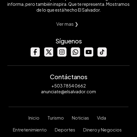
informa, pero también inspira. Que te representa. Mostramos
de lo que está hecho El Salvador.
Ver mas ❯
Síguenos
Contáctanos
+503 7854 0662
anunciate@elsalvador.com
Inicio
Turismo
Noticias
Vida
Entretenimiento
Deportes
Dinero y Negocios