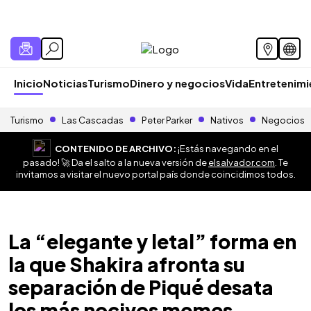
Inicio
Noticias
Turismo
Dinero y negocios
Vida
Entretenim
Turismo
Las Cascadas
Peter Parker
Nativos
Negocios
CONTENIDO DE ARCHIVO:
¡Estás navegando en el
pasado! 🚀 Da el salto a la nueva versión de
elsalvador.com
. Te
invitamos a visitar el nuevo portal país donde coincidimos todos.
La “elegante y letal” forma en
la que Shakira afronta su
separación de Piqué desata
los más nocivos memes