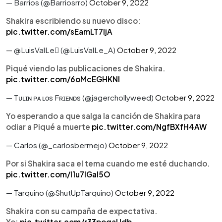
— Barrios (@Barriosrro)
October 9, 2022
Shakira escribiendo su nuevo disco:
pic.twitter.com/sEamLT7IjA
— @LuisValLe (@LuisValLe_A)
October 9, 2022
Piqué viendo las publicaciones de Shakira.
pic.twitter.com/6oMcEGHKNI
— Tᴜʟɪɴ ᴘᴀ ʟᴏs Fʀɪᴇɴᴅs (@jagerchollyweed)
October 9, 2022
Yo esperando a que salga la canción de Shakira para
odiar a Piqué a muerte
pic.twitter.com/NgfBXfH4AW
— Carlos (@_carlosbermejo)
October 9, 2022
Por si Shakira saca el tema cuando me esté duchando.
pic.twitter.com/l1u7IGaI5O
— Tarquino (@ShutUpTarquino)
October 9, 2022
Shakira con su campaña de expectativa.
Yo:
pic.twitter.com/r33poqaUdb