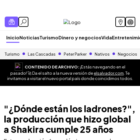
Inicio
Noticias
Turismo
Dinero y negocios
Vida
Entretenim
Turismo
Las Cascadas
Peter Parker
Nativos
Negocios
CONTENIDO DE ARCHIVO:
¡Estás navegando en el
pasado! 🚀 Da el salto a la nueva versión de
elsalvador.com
. Te
invitamos a visitar el nuevo portal país donde coincidimos todos.
"¿Dónde están los ladrones?",
la producción que hizo global
a Shakira cumple 25 años