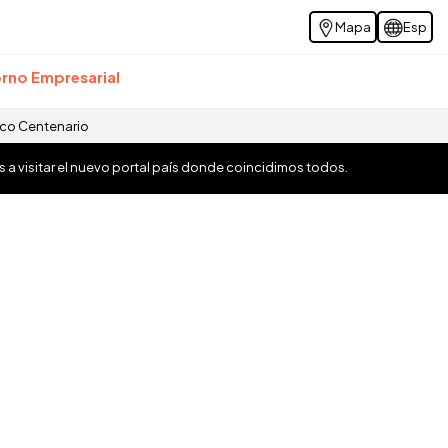
Mapa
Esp
rno Empresarial
ico Centenario
os a visitar el nuevo portal país donde coincidimos todos.