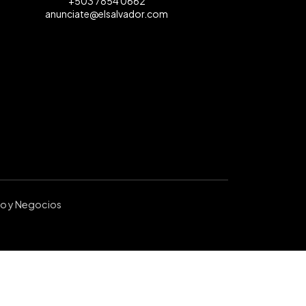
+503 7854 0662
anunciate@elsalvador.com
ro y Negocios