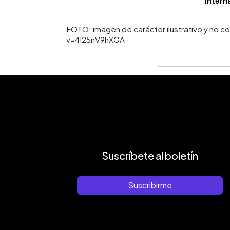
Intern
FOTO: imagen de carácter ilustrativo y no
v=4I25nV9hXGA
Suscríbete al boletín
Suscribirme