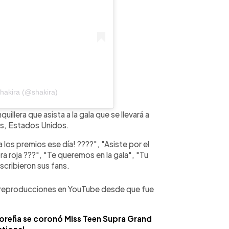
hakira (@shakira)
uillera que asista a la gala que se llevará a
as, Estados Unidos.
 los premios ese día! ????", "Asiste por el
 roja ???", "Te queremos en la gala", "Tu
scribieron sus fans.
e reproducciones en YouTube desde que fue
adoreña se coronó Miss Teen Supra Grand