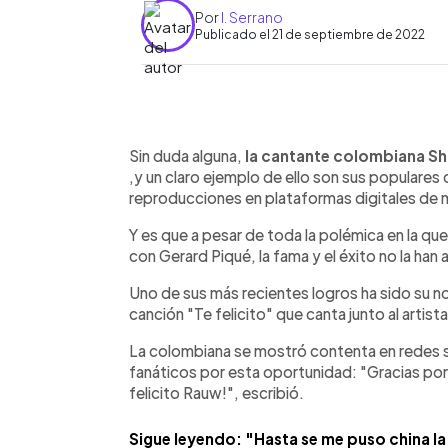
Por
I. Serrano
Publicado el 21 de septiembre de 2022
0:00
Facebook
Twitter
►
Escuchar artículo
Sin duda alguna,
la cantante colombiana Sh
,y un claro ejemplo de ello son sus populares
reproducciones en plataformas digitales de 
Y es que a pesar de toda la polémica en la que
con Gerard Piqué, la fama y el éxito no la ha
Uno de sus más recientes logros ha sido su n
canción "Te felicito" que canta junto al artis
La colombiana se mostró contenta en redes so
fanáticos por esta oportunidad: "Gracias por
felicito Rauw!", escribió.
Sigue leyendo: "Hasta se me puso china la 