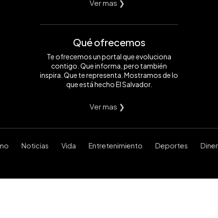
Ver mas ❯
Qué ofrecemos
Te ofrecemos un portal que evoluciona
contigo. Que informa, pero también
inspira. Que te representa. Mostramos de lo
que está hecho El Salvador.
Ver mas ❯
smo
Noticias
Vida
Entretenimiento
Deportes
Dine