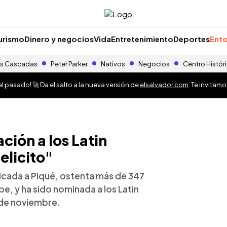
urismo
Dinero y negocios
Vida
Entretenimiento
Deportes
Ento
s Cascadas
Peter Parker
Nativos
Negocios
Centro Histór
 pasado! 🚀 Da el salto a la nueva versión de
elsalvador.com
. Te invitam
ción a los Latin
elicito"
dicada a Piqué, ostenta más de 347
, y ha sido nominada a los Latin
 de noviembre.