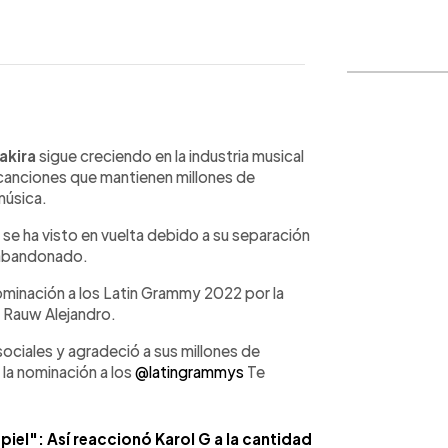
WhatsApp
Copiar link
akira
sigue creciendo en la industria musical
 canciones que mantienen millones de
música.
 se ha visto en vuelta debido a su separación
n abandonado.
ominación a los Latin Grammy 2022 por la
ta Rauw Alejandro.
ciales y agradeció a sus millones de
 la nominación a los
@latingrammys
Te
piel": Así reaccionó Karol G a la cantidad