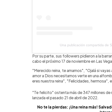
Una publicación compartida de S
Por su parte, sus followers pidieron a la barranq
cabo el próximo 17 de noviembre en Las Veg
"Merecido reina, te amamos", "Ojalá si vayas a
amor a Dios necesitamos verte en una alfombra
eres nuestra reina", "Felicidades, hermosa", e
"Te felicito" ostenta más de 347 millones d
lanzada el pasado 21 de abril de 2022.
No te la pierdas: ¡Una reina más! Salv