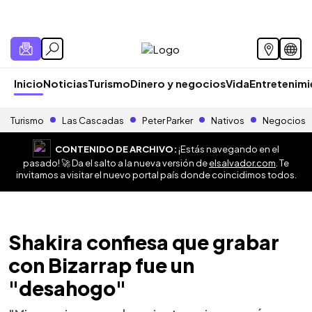
Inicio
Noticias
Turismo
Dinero y negocios
Vida
Entretenim
Turismo
Las Cascadas
Peter Parker
Nativos
Negocios
CONTENIDO DE ARCHIVO:
¡Estás navegando en el
pasado! 🚀 Da el salto a la nueva versión de
elsalvador.com
. Te
invitamos a visitar el nuevo portal país donde coincidimos todos.
Shakira confiesa que grabar
con Bizarrap fue un
"desahogo"