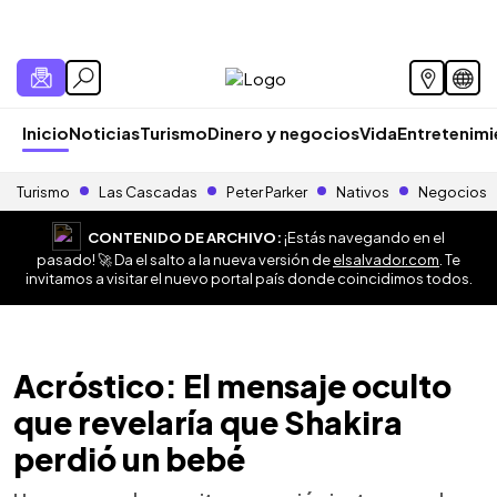
Inicio
Noticias
Turismo
Dinero y negocios
Vida
Entretenim
Turismo
Las Cascadas
Peter Parker
Nativos
Negocios
CONTENIDO DE ARCHIVO:
¡Estás navegando en el
pasado! 🚀 Da el salto a la nueva versión de
elsalvador.com
. Te
invitamos a visitar el nuevo portal país donde coincidimos todos.
Acróstico: El mensaje oculto
que revelaría que Shakira
perdió un bebé