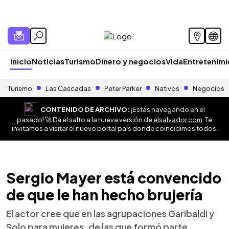
Inicio
Noticias
Turismo
Dinero y negocios
Vida
Entretenim
Turismo
Las Cascadas
Peter Parker
Nativos
Negocios
CONTENIDO DE ARCHIVO:
¡Estás navegando en el
pasado! 🚀 Da el salto a la nueva versión de
elsalvador.com
. Te
invitamos a visitar el nuevo portal país donde coincidimos todos.
Sergio Mayer está convencido
de que le han hecho brujería
El actor cree que en las agrupaciones Garibaldi y
Solo para mujeres, de las que formó parte,