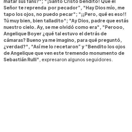
matar sus fans?"; “¡Santo Cristo bendito! Que el
Señor te reprenda por pecador”, "Hay Dios mío, me
tapo los ojos, no puedo pecar"; "¡¡Pero, qué es eso!!
Tú muy bien, bien talladito"; "Ay Dios, padre que estás
nuestro cielo. Ay, se me olvidó como era", "Perooo,
Angelique Boyer ¿qué tal estuvo el detrás de
cámaras? Bueno ya me imagino, para qué preguntó,
¿verdad?", "Así me lo recetaron” y "Bendito los ojos
de Angelique que ven este tremendo monumento de
Sebastián Rulli"
, expresaron algunos seguidores.