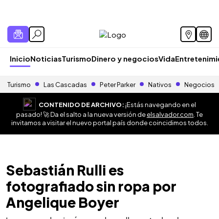
Inicio
Noticias
Turismo
Dinero y negocios
Vida
Entretenim
Turismo
Las Cascadas
Peter Parker
Nativos
Negocios
CONTENIDO DE ARCHIVO:
¡Estás navegando en el
pasado! 🚀 Da el salto a la nueva versión de
elsalvador.com
. Te
invitamos a visitar el nuevo portal país donde coincidimos todos.
Sebastián Rulli es
fotografiado sin ropa por
Angelique Boyer