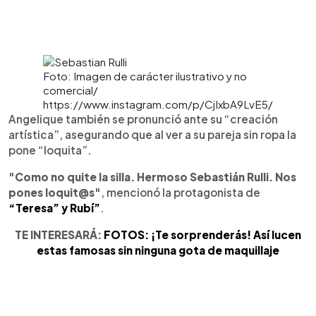
Foto: Imagen de carácter ilustrativo y no
comercial/
https://www.instagram.com/p/CjIxbA9LvE5/
Angelique también se pronunció ante su “creación
artística”, asegurando que al ver a su pareja sin ropa la
pone “loquita”.
"Como no quite la silla. Hermoso Sebastián Rulli. Nos
pones loquit@s"
, mencionó la protagonista de
“Teresa” y Rubí”
.
TE INTERESARÁ:
FOTOS: ¡Te sorprenderás! Así lucen
estas famosas sin ninguna gota de maquillaje