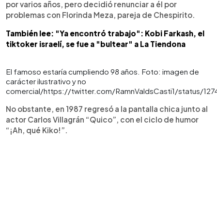
por varios años, pero decidió renunciar a él por
problemas con Florinda Meza, pareja de Chespirito.
También lee: "Ya encontró trabajo": Kobi Farkash, el
tiktoker israelí, se fue a "bultear" a La Tiendona
El famoso estaría cumpliendo 98 años. Foto: imagen de
carácter ilustrativo y no
comercial/https://twitter.com/RamnValdsCasti1/status/1
No obstante, en 1987 regresó a la pantalla chica junto al
actor Carlos Villagrán “Quico”, con el ciclo de humor
“¡Ah, qué Kiko!”.