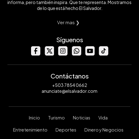
informa, pero también inspira. Que te representa. Mostramos
de lo que está hecho El Salvador.
Ver mas ❯
Síguenos
Contáctanos
+503 7854 0662
anunciate@elsalvador.com
Inicio
Turismo
Noticias
Vida
Entretenimiento
Deportes
Dinero y Negocios