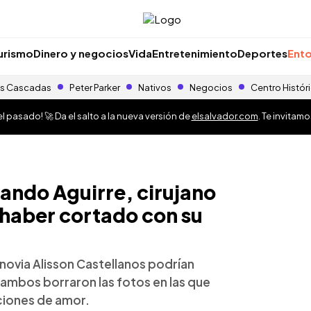
urismo
Dinero y negocios
Vida
Entretenimiento
Deportes
Ento
s Cascadas
Peter Parker
Nativos
Negocios
Centro Histór
 pasado! 🚀 Da el salto a la nueva versión de
elsalvador.com
. Te invitam
ando Aguirre, cirujano
 haber cortado con su
novia Alisson Castellanos podrían
 ambos borraron las fotos en las que
ciones de amor.