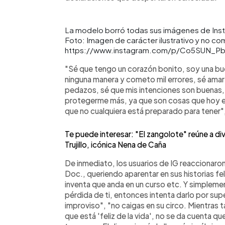
La modelo borró todas sus imágenes de Insta
Foto: Imagen de carácter ilustrativo y no com
https://www.instagram.com/p/Co5SUN_Pb
"Sé que tengo un corazón bonito, soy una bu
ninguna manera y cometo mil errores, sé amar
pedazos, sé que mis intenciones son buenas
protegerme más, ya que son cosas que hoy en 
que no cualquiera está preparado para tener"
Te puede interesar: "El zangolote" reúne a di
Trujillo, icónica Nena de Caña
De inmediato, los usuarios de IG reaccionaron,
Doc., queriendo aparentar en sus historias fe
inventa que anda en un curso etc. Y simplemen
pérdida de ti, entonces intenta darlo por s
improviso", "no caigas en su circo. Mientras t
que está 'feliz de la vida', no se da cuenta 