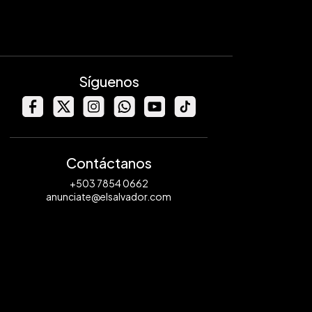
Síguenos
Contáctanos
+503 7854 0662
anunciate@elsalvador.com