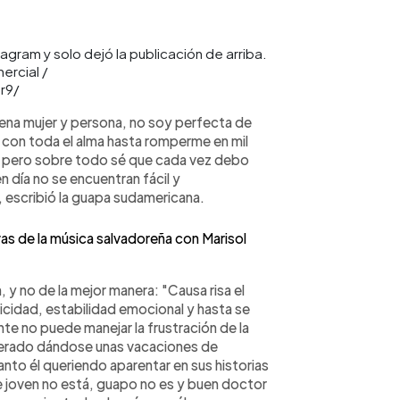
gram y solo dejó la publicación de arriba.
ercial /
r9/
ena mujer y persona, no soy perfecta de
 con toda el alma hasta romperme en mil
, pero sobre todo sé que cada vez debo
día no se encuentran fácil y
, escribió la guapa sudamericana.
vas de la música salvadoreña con Marisol
 y no de la mejor manera: "Causa risa el
licidad, estabilidad emocional y hasta se
te no puede manejar la frustración de la
uperado dándose unas vacaciones de
anto él queriendo aparentar en sus historias
que joven no está, guapo no es y buen doctor