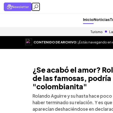
Newsletter
Inicio
Noticias
T
Turismo
La
CONTENIDO DE ARCHIVO:
¡Estás navegando en el
¿Se acabó el amor? Rol
de las famosas, podría
"colombianita"
Rolando Aguirre y su hasta hace poco 
haber terminado su relación. Y es que
aparecían deshaciéndose en declara