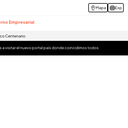
Mapa
Esp
rno Empresarial
ico Centenario
os a visitar el nuevo portal país donde coincidimos todos.