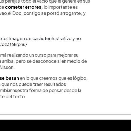
 sus parejas todo el vacío que él genera en sus
 de
cometer errores,
lo importante es
veo el Doc. contigo se portó arrogante, y
oto: Imagen de carácter ilustrativo y no
Coz3t6krpnu/
amá realizando un curso para mejorar su
e arriba, pero se desconoce si en medio de
Alisson.
 se basan
en lo que creemos que es lógico,
que nos puede traer resultados
mbiar nuestra forma de pensar desde la
te del texto.