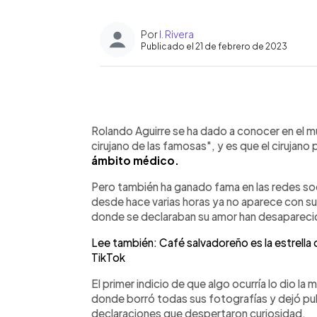
Por
I. Rivera
Publicado el 21 de febrero de 2023
0:00
Facebook
Twitter
►
Escuchar artículo
Rolando Aguirre se ha dado a conocer en el m
cirujano de las famosas", y es que el cirujano
ámbito médico.
Pero también ha ganado fama en las redes soc
desde hace varias horas ya no aparece con su 
donde se declaraban su amor han desaparec
Lee también: Café salvadoreño es la estrella d
TikTok
El primer indicio de que algo ocurría lo dio 
donde borró todas sus fotografías y dejó pu
declaraciones que despertaron curiosidad.