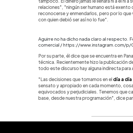
tampoco. El dinero jamás le llenará ni a él ni a
relaciones", "ningún ser humano está exento
reconocerse y enmendarlos, pero por lo que 
con quien debió ser así no lo fue".
Aguirre no ha dicho nada claro al respecto. F
comercial / https://www.instagram.com/p/
Por su parte, él dice que se encuentra en Pan
técnica. Recientemente hizo la publicación d
todo este discurso hay alguna indirecta para 
"Las decisiones que tomamos en el
día a día
sensato y apropiado en cada momento, cosa 
equivocados y perjudiciales. Tenemos que ca
base, desde nuestra programación", dice par