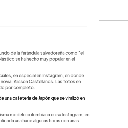
WhatsApp
Copiar link
undo de la farándula salvadoreña como "el
 plástico se ha hecho muy popular en el
iales, en especial en Instagram, en donde
novia, Alisson Castellanos. Las fotos en
ido por completo.
e una cafetería de Japón que se viralizó en
la misma modelo colombiana en su Instagram, en
blicada una hace algunas horas con unas