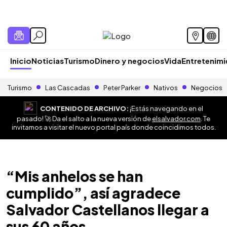
Inicio
Noticias
Turismo
Dinero y negocios
Vida
Entretenim
Turismo
Las Cascadas
Peter Parker
Nativos
Negocios
CONTENIDO DE ARCHIVO:
¡Estás navegando en el
pasado! 🚀 Da el salto a la nueva versión de
elsalvador.com
. Te
invitamos a visitar el nuevo portal país donde coincidimos todos.
“Mis anhelos se han
cumplido”, así agradece
Salvador Castellanos llegar a
sus 60 años