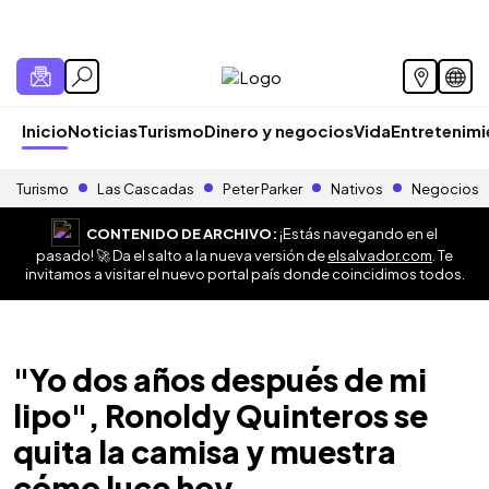
Inicio
Noticias
Turismo
Dinero y negocios
Vida
Entretenim
Turismo
Las Cascadas
Peter Parker
Nativos
Negocios
CONTENIDO DE ARCHIVO:
¡Estás navegando en el
pasado! 🚀 Da el salto a la nueva versión de
elsalvador.com
. Te
invitamos a visitar el nuevo portal país donde coincidimos todos.
"Yo dos años después de mi
lipo", Ronoldy Quinteros se
quita la camisa y muestra
cómo luce hoy