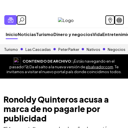
Inicio
Noticias
Turismo
Dinero y negocios
Vida
Entretenim
Turismo
Las Cascadas
Peter Parker
Nativos
Negocios
CONTENIDO DE ARCHIVO:
¡Estás navegando en el
pasado! 🚀 Da el salto a la nueva versión de
elsalvador.com
. Te
invitamos a visitar el nuevo portal país donde coincidimos todos.
Ronoldy Quinteros acusa a
marca de no pagarle por
publicidad