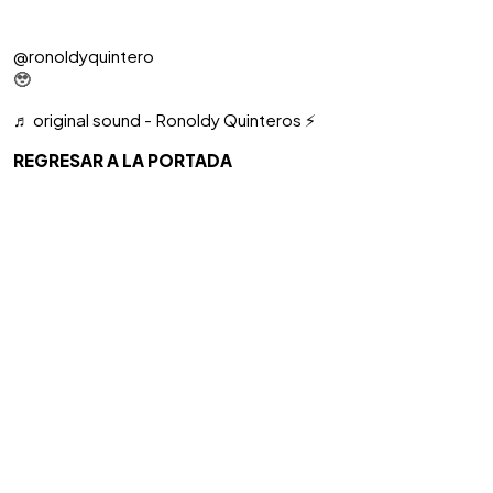
@ronoldyquintero
🥹
♬ original sound - Ronoldy Quinteros ⚡️
REGRESAR A LA PORTADA