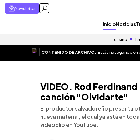
Newsletter
Inicio
Noticias
T
Turismo
La
CONTENIDO DE ARCHIVO:
¡Estás navegando en el
VIDEO. Rod Ferdinand 
canción "Olvidarte"
El productor salvadoreño presenta ot
nueva material, el cual ya está en tod
videoclip en YouTube.