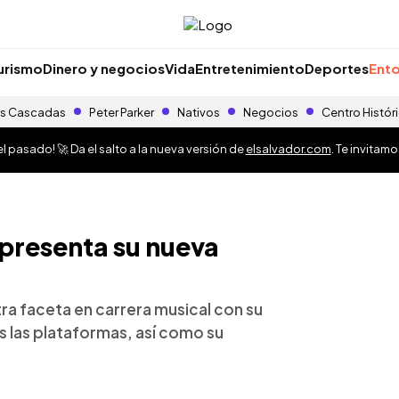
urismo
Dinero y negocios
Vida
Entretenimiento
Deportes
Ento
s Cascadas
Peter Parker
Nativos
Negocios
Centro Histór
 pasado! 🚀 Da el salto a la nueva versión de
elsalvador.com
. Te invitam
presenta su nueva
ra faceta en carrera musical con su
as las plataformas, así como su