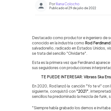
Por
Iliana Colocho
Publicado el 29 de julio de 2022
0:00
Facebook
Twitter
►
Escuchar artículo
Destacado como productor e ingeniero de so
conocido en la industria como
Rod Ferdinand
salvadoreño, radicado en Estados Unidos, visi
se trata del sencillo "Olvidarte".
Esta es la primera vez que Ferdinand aparec
sus seguidores con producciones interpretada
TE PUEDE INTERESAR: Vibrass Ska Ensamb
En 2020, Rod lanzó la canción "Yo te vi" con l
siguiente, conquistó con
"2021"
, interpreta
sencillos ha predominado la mezcla de funk, s
"Siempre había grabado los demos e invitaba a