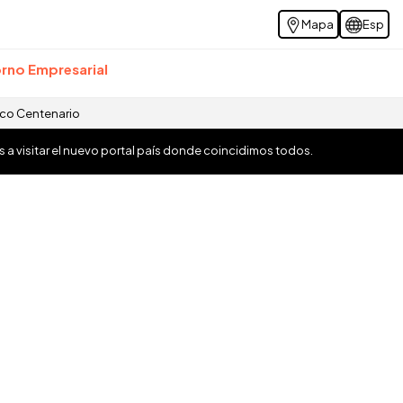
Mapa
Esp
rno Empresarial
ico Centenario
os a visitar el nuevo portal país donde coincidimos todos.