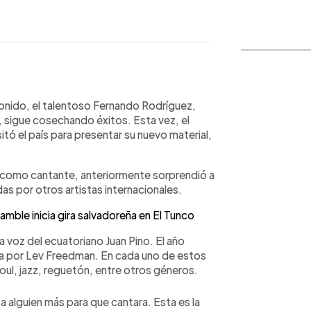
WhatsApp
Copiar link
nido, el talentoso Fernando Rodríguez,
, sigue cosechando éxitos. Esta vez, el
tó el país para presentar su nuevo material,
e como cantante, anteriormente sorprendió a
s por otros artistas internacionales.
le inicia gira salvadoreña en El Tunco
a voz del ecuatoriano Juan Pino. El año
da por Lev Freedman. En cada uno de estos
oul, jazz, reguetón, entre otros géneros.
 alguien más para que cantara. Esta es la