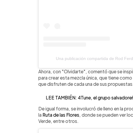
Una publicación compartida de Rod Ferd
Ahora, con "Olvidarte", comentó que se inspir
para crear esta mezcla única, que tiene como 
que disfruten de cada una de sus propuestas
LEE TAMBIÉN: 4Tune, el grupo salvadoreñ
De igual forma, se involucró de lleno en la pro
la
Ruta de las Flores
, donde se pueden ver l
Verde, entre otros.