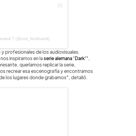
inand ? (@rod_ferdinand)
 y profesionales de los audiovisuales.
nos inspiramos en la
serie alemana 'Dark'
",
esante, queríamos replicar la serie,
mos recrear esa escenografía y encontramos
de los lugares donde grabamos", detalló.