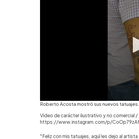
Roberto Acosta mostró sus nuevos tatuajes
Video de carácter ilustrativo y no comercial /
https://www.instagram.com/p/CoOp79zA
"Feliz con mis tatuajes, aquí les dejo al artist