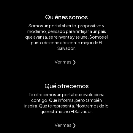
Quiénes somos
Somos un portal abierto, propositivo y
moderno, pensado para reflejar a un país
que avanza, se reinventa y se une. Somos el
punto de conexión con lo mejor de El
Salvador.
Ver mas ❯
Qué ofrecemos
Te ofrecemos un portal que evoluciona
contigo. Que informa, pero también
inspira. Que te representa. Mostramos de lo
que está hecho El Salvador.
Ver mas ❯