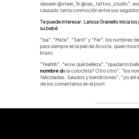
deseen @steel_1k @nas_tattoo_studio", escr
causado tanta conmoción entre sus seguidore
Te puede interesar: Larissa Graniello inicia lo
su bebé
"Isa", "Mate", "Santi" y "Fer", los nombres 
para siempre en la piel de Acosta, quien mos
brazo.
"Yeahhh", "wow qué belleza", "quedaron bel
nombre d
e la colochita? Otro otro", "los no
felicidades. Saludos y bendiciones", "yo ahí
de los comentarios en el post.