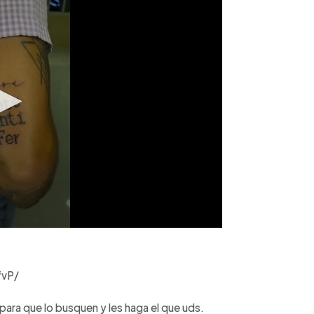
.
fvP/
a para que lo busquen y les haga el que uds.