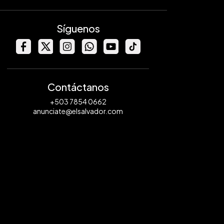
Síguenos
Contáctanos
+503 7854 0662
anunciate@elsalvador.com