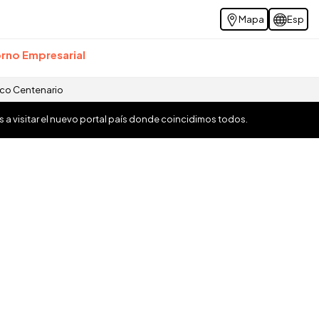
Mapa
Esp
rno Empresarial
ico Centenario
os a visitar el nuevo portal país donde coincidimos todos.