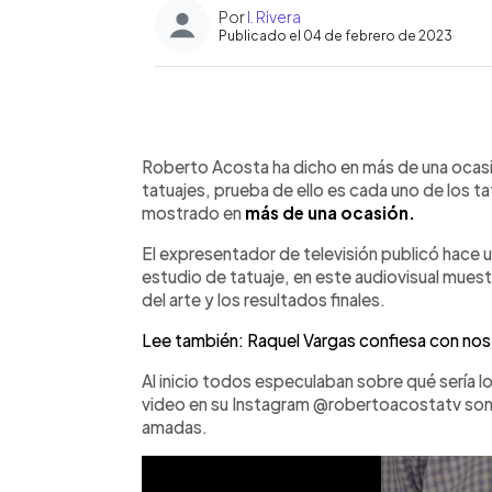
Por
I. Rivera
Publicado el 04 de febrero de 2023
0:00
Facebook
Twitter
►
Escuchar artículo
Roberto Acosta ha dicho en más de una ocasió
tatuajes, prueba de ello es cada uno de los 
mostrado en
más de una ocasión.
El expresentador de televisión publicó hace u
estudio de tatuaje, en este audiovisual muest
del arte y los resultados finales.
Lee también: Raquel Vargas confiesa con nost
Al inicio todos especulaban sobre qué sería lo
video en su Instagram @robertoacostatv son
amadas.