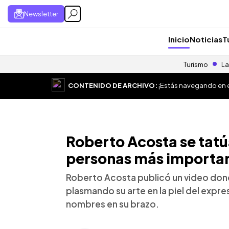
Newsletter
Inicio
Noticias
T
Turismo
La
CONTENIDO DE ARCHIVO:
¡Estás navegando en el
Roberto Acosta se tatú
personas más importan
Roberto Acosta publicó un video don
plasmando su arte en la piel del expre
nombres en su brazo.