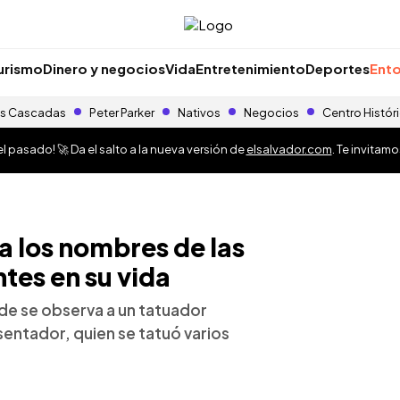
urismo
Dinero y negocios
Vida
Entretenimiento
Deportes
Ento
s Cascadas
Peter Parker
Nativos
Negocios
Centro Histór
 pasado! 🚀 Da el salto a la nueva versión de
elsalvador.com
. Te invitam
a los nombres de las
tes en su vida
de se observa a un tatuador
sentador, quien se tatuó varios