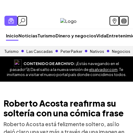
Inicio
Noticias
Turismo
Dinero y negocios
Vida
Entretenim
Turismo
Las Cascadas
Peter Parker
Nativos
Negocios
CONTENIDO DE ARCHIVO:
¡Estás navegando en el
pasado! 🚀 Da el salto a la nueva versión de
elsalvador.com
. Te
invitamos a visitar el nuevo portal país donde coincidimos todos.
Roberto Acosta reafirma su
soltería con una cómica frase
Roberto Acosta está felizmente soltero, así lo
dejó claro una vez más a través de una imagen en